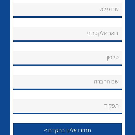
שם מלא
דואר אלקטרוני
נקודות מכירה
טלפון
הצוות שלנו
לכל מוצרי היצרן
לכל מוצרי היצרן
שאלות ותשובות
שם החברה
שירותי תמיכה
אודות
תפקיד
About Ateka Ltd.
צור קשר