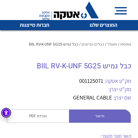
המוצרים שלנו
חברות מייצגות
Home
/
חשמל
/
כבלים גמישים
/ כבל גמיש BIIL RV-K-UNF 5G25
כבל גמיש BIIL RV-K-UNF 5G25
איכות | שרות | זמינות
לכל מוצרי היצרן
לכל מוצרי היצרן
אטקה בע”מ היא החברה הגדולה והמובילה בישראל בשיווק
מק"ט אטקה:
001125071
והפצה של מוצרי
מק"ט יצרן:
מיתוג, בקרה , ואינסטלציה חשמלית ופעילה ב7 תחומים:
שם יצרן:
GENERAL CABLE
חשמל
מיתוג ואינסטלציה חשמלית
בקרה
תיאור
הורדת PDF
רובוטיקה ואוטומציה תעשייתית
לכל מוצרי היצרן
לכל מוצרי היצרן
זיווד
קופסאות וארונות לחשמל, בקרה ואלקטרוניקה
תאור מוצר מקוצר: