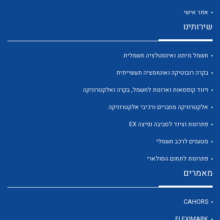
אזור אישי
שירותינו
חשמל מיתוג ואינסטלציה חשמלית
לכל מוצרי היצרן
לכל מוצרי היצרן
בקרה רובוטיקה ואוטומציה תעשייתית
זיווד קופסאות וארונות לחשמל, בקרה ואלקטרוניקה
אלקטרוניקה מחברים ורכיבי אלקטרוניקה
פתרונות וציוד לסביבה נפיצה EX
מטענים לרכב חשמלי
פתרונות לתחום הסולארי
מאמרים
לכל מוצרי היצרן
לכל מוצרי היצרן
CAHORS
FLEXIMARK