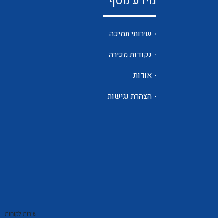
מידע נוסף
שנטים
שירותי תמיכה
נקודות מכירה
ממסרי זליגה
אודות
הצהרת נגישות
צגי מתח ,זרם,תדירות ,וכו
אביזרים ל T7
שירות לקוחות