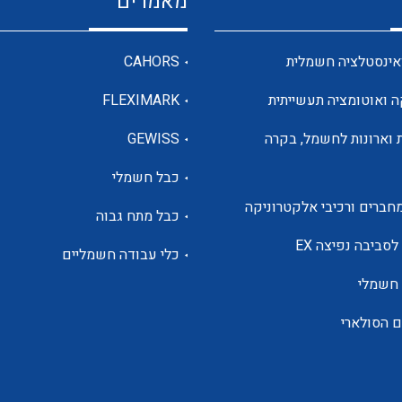
מאמרים
מדי מתח
אינסטלציה חשמלית
CAHORS
ה ואוטומציה תעשייתית
FLEXIMARK
רבי מודדים ומונים
 וארונות לחשמל, בקרה
GEWISS
כבל חשמלי
מתמרי זרם מתח תדר הספק
חברים ורכיבי אלקטרוניקה
כבל מתח גבוה
ותקשורת
לסביבה נפיצה EX
כלי עבודה חשמליים
 חשמלי
מחברים תעשייתיים – HDC
ם הסולארי