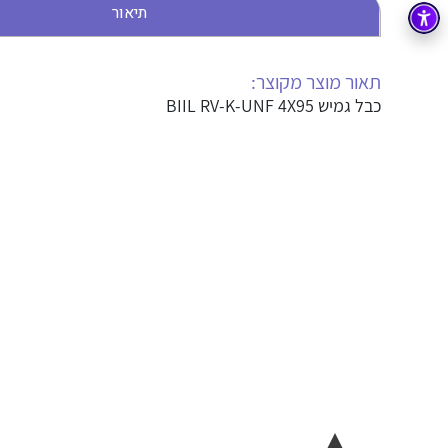
תיאור
בקרה
רובוטיקה ואוטומציה תעשייתית
זיווד
קופסאות וארונות לחשמל, בקרה ואלקטרוניקה
תאור מוצר מקוצר:
כבל גמיש BIIL RV-K-UNF 4X95
אלקטרוניקה
מחברים ורכיבי אלקטרוניקה
פתרונות וציוד לסביבה נפיצה EX
מטענים לרכב חשמלי
פתרונות לתחום הסולארי