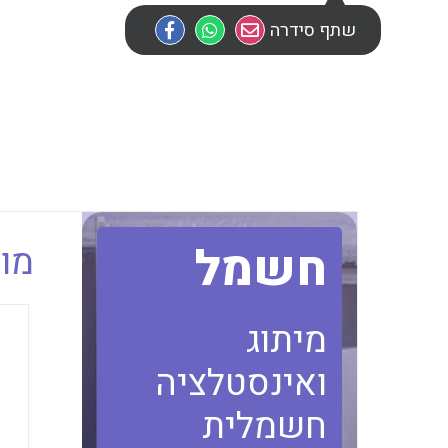
שתף סידרה
חשמל
מוב
מיתוג
ואינסטלציה
חשמלית