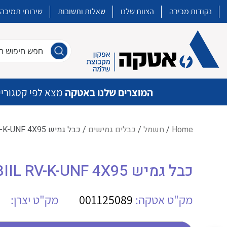
נקודות מכירה
הצוות שלנו
שאלות ותשובות
שירותי תמיכה
חפש חיפוש חו
המוצרים שלנו באטקה
מצא לפי קטגוריי
Home
/
חשמל
/
כבלים גמישים
/ כבל גמיש BIIL RV-K-UNF 4X95
איכות | שרות | זמינות
כבל גמיש BIIL RV-K-UNF 4X95
אטקה בע”מ היא החברה הגדולה והמובילה בישראל בשיווק והפצה של מוצרי
מיתוג, בקרה , ואינסטלציה חשמלית ופעילה ב7 תחומים:
מק"ט אטקה:
001125089
מק"ט יצרן:
חשמל
מיתוג ואינסטלציה חשמלית