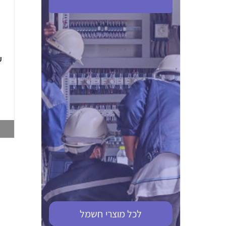
ABB S201M-C 16
ABB MS116-4,0
(2.5-4) הגנת מנוע
10KA מא"ז חד
טרמו מגנטי
קוטבי
002321366
002810095
צפייה במוצר
צפייה במוצר
לכל מוצרי
חשמל