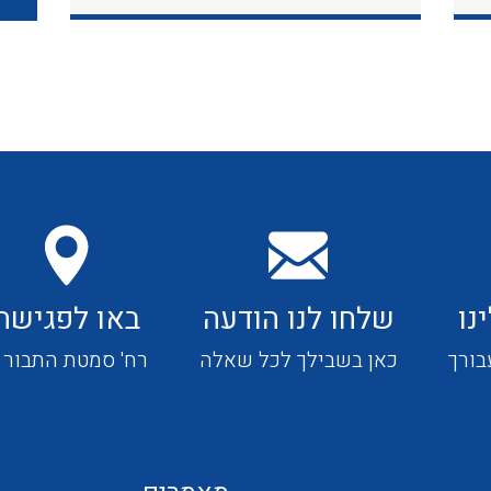
כבלי תקשורת ובקרה
כבלים גמישים
כבלים מיוחדים המיועדים
להתקנות במערכות הסולריות
נו
שלחו לנו הודעה
באו לפגישה
ציוד קוטר 22
בורך
כאן בשבילך לכל שאלה
רח' סמטת התבור 4
ציוד מודולרי