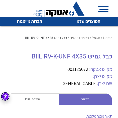
המוצרים שלנו
חברות מייצגות
Home
/
חשמל
/
כבלים גמישים
/ כבל גמיש BIIL RV-K-UNF 4X35
כבל גמיש BIIL RV-K-UNF 4X35
איכות | שרות | זמינות
לכל מוצרי היצרן
לכל מוצרי היצרן
אטקה בע”מ היא החברה הגדולה והמובילה בישראל בשיווק
מק"ט אטקה:
001125072
והפצה של מוצרי
מק"ט יצרן:
מיתוג, בקרה , ואינסטלציה חשמלית ופעילה ב7 תחומים:
שם יצרן:
GENERAL CABLE
חשמל
מיתוג ואינסטלציה חשמלית
בקרה
תיאור
הורדת PDF
רובוטיקה ואוטומציה תעשייתית
לכל מוצרי היצרן
לכל מוצרי היצרן
זיווד
קופסאות וארונות לחשמל, בקרה ואלקטרוניקה
תאור מוצר מקוצר: