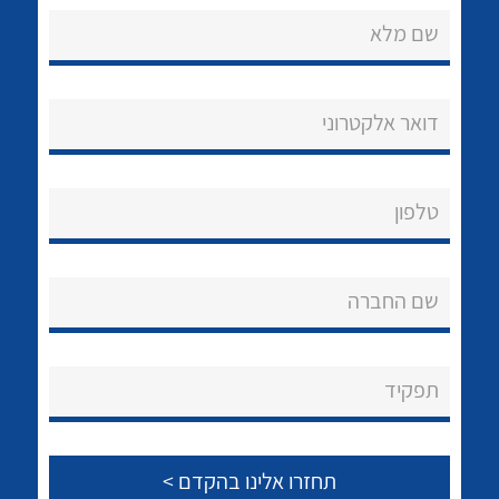
שם מלא
דואר אלקטרוני
נקודות מכירה
טלפון
הצוות שלנו
לכל מוצרי היצרן
לכל מוצרי היצרן
שאלות ותשובות
שם החברה
שירותי תמיכה
אודות
תפקיד
About Ateka Ltd.
צור קשר