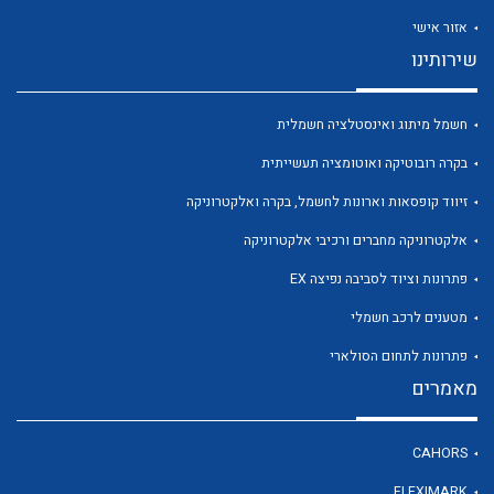
אזור אישי
שירותינו
חשמל מיתוג ואינסטלציה חשמלית
לכל מוצרי היצרן
לכל מוצרי היצרן
בקרה רובוטיקה ואוטומציה תעשייתית
זיווד קופסאות וארונות לחשמל, בקרה ואלקטרוניקה
אלקטרוניקה מחברים ורכיבי אלקטרוניקה
פתרונות וציוד לסביבה נפיצה EX
מטענים לרכב חשמלי
פתרונות לתחום הסולארי
מאמרים
לכל מוצרי היצרן
לכל מוצרי היצרן
CAHORS
FLEXIMARK