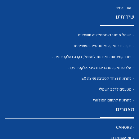
אזור אישי
שירותינו
חשמל מיתוג ואינסטלציה חשמלית
לכל מוצרי היצרן
לכל מוצרי היצרן
בקרה רובוטיקה ואוטומציה תעשייתית
זיווד קופסאות וארונות לחשמל, בקרה ואלקטרוניקה
אלקטרוניקה מחברים ורכיבי אלקטרוניקה
פתרונות וציוד לסביבה נפיצה EX
מטענים לרכב חשמלי
פתרונות לתחום הסולארי
מאמרים
לכל מוצרי היצרן
לכל מוצרי היצרן
CAHORS
FLEXIMARK