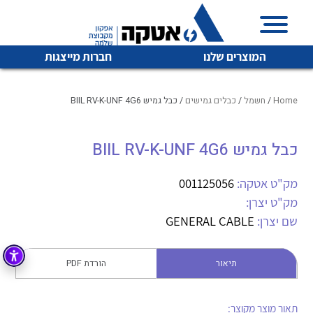
המוצרים שלנו
חברות מייצגות
Home
/
חשמל
/
כבלים גמישים
/ כבל גמיש BIIL RV-K-UNF 4G6
כבל גמיש BIIL RV-K-UNF 4G6
איכות | שרות | זמינות
לכל מוצרי היצרן
לכל מוצרי היצרן
אטקה בע”מ היא החברה הגדולה והמובילה בישראל בשיווק
מק"ט אטקה:
001125056
והפצה של מוצרי
מק"ט יצרן:
מיתוג, בקרה , ואינסטלציה חשמלית ופעילה ב7 תחומים:
שם יצרן:
GENERAL CABLE
חשמל
מיתוג ואינסטלציה חשמלית
בקרה
תיאור
הורדת PDF
רובוטיקה ואוטומציה תעשייתית
לכל מוצרי היצרן
לכל מוצרי היצרן
זיווד
קופסאות וארונות לחשמל, בקרה ואלקטרוניקה
תאור מוצר מקוצר: