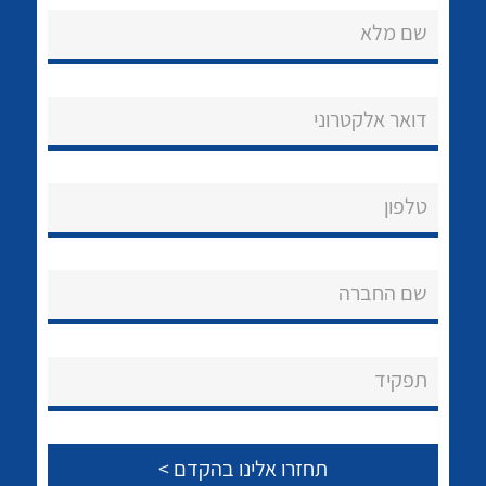
שם מלא
דואר אלקטרוני
נקודות מכירה
טלפון
הצוות שלנו
לכל מוצרי היצרן
לכל מוצרי היצרן
שאלות ותשובות
שם החברה
שירותי תמיכה
אודות
תפקיד
About Ateka Ltd.
צור קשר