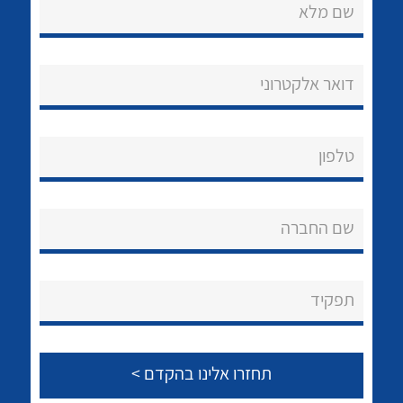
שם מלא
דואר אלקטרוני
נקודות מכירה
טלפון
הצוות שלנו
לכל מוצרי היצרן
לכל מוצרי היצרן
שאלות ותשובות
שם החברה
שירותי תמיכה
תפקיד
אודות
About Ateka Ltd.
צור קשר