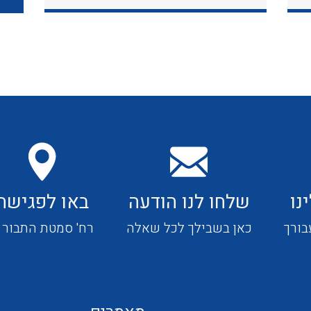
כבלי תקשורת ובקרה
כבלים גמישים
כבלים מיוחדים המיועדים
להתקנות במערכות הסולריות
נו
שלחו לנו הודעה
באו לפגישה
ציוד קוטר 22
בורך
כאן בשבילך לכל שאלה
רח' סמטת התבור 4
ציוד מודולרי