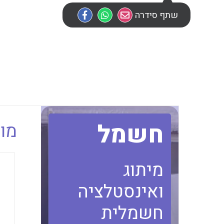
שתף סידרה
חשמל
מוב
מיתוג
ואינסטלציה
חשמלית