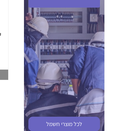
ABB S201M-C 16
ABB MS116-4,0
(2.5-4) הגנת מנוע
10KA מא"ז חד
טרמו מגנטי
קוטבי
002321366
002810095
צפייה במוצר
צפייה במוצר
לכל מוצרי
חשמל