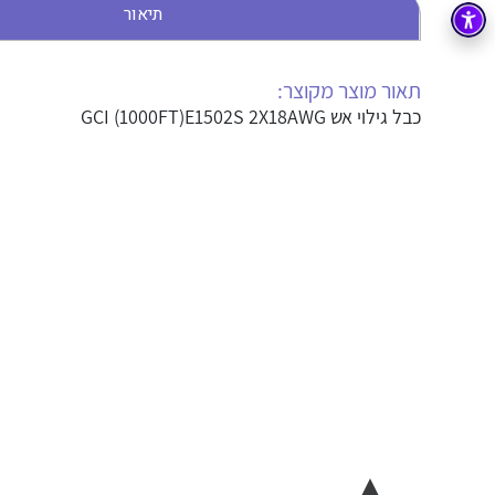
תיאור
בקרה
רובוטיקה ואוטומציה תעשייתית
זיווד
קופסאות וארונות לחשמל, בקרה ואלקטרוניקה
תאור מוצר מקוצר:
כבל גילוי אש GCI (1000FT)E1502S 2X18AWG
אלקטרוניקה
מחברים ורכיבי אלקטרוניקה
פתרונות וציוד לסביבה נפיצה EX
מטענים לרכב חשמלי
פתרונות לתחום הסולארי