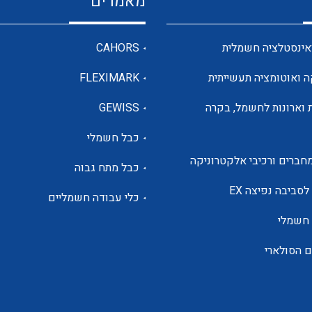
מאמרים
מדי מתח
אינסטלציה חשמלית
CAHORS
ה ואוטומציה תעשייתית
FLEXIMARK
רבי מודדים ומונים
 וארונות לחשמל, בקרה
GEWISS
כבל חשמלי
מתמרי זרם מתח תדר הספק
חברים ורכיבי אלקטרוניקה
כבל מתח גבוה
ותקשורת
לסביבה נפיצה EX
כלי עבודה חשמליים
 חשמלי
מחברים תעשייתיים – HDC
ם הסולארי