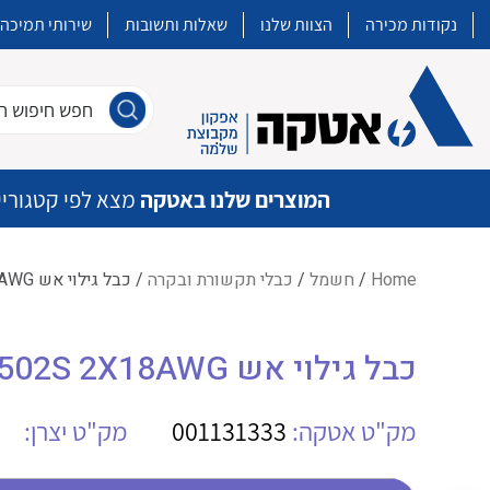
נקודות מכירה
הצוות שלנו
שאלות ותשובות
שירותי תמיכה
חפש חיפוש חו
המוצרים שלנו באטקה
מצא לפי קטגוריי
Home
/
חשמל
/
כבלי תקשורת ובקרה
/ כבל גילוי אש GCI (1000FT)E1502S 2X18AWG
איכות | שרות | זמינות
כבל גילוי אש GCI (1000FT)E1502S 2X18AWG
אטקה בע”מ היא החברה הגדולה והמובילה בישראל בשיווק והפצה של מוצרי
מיתוג, בקרה , ואינסטלציה חשמלית ופעילה ב7 תחומים:
מק"ט אטקה:
001131333
מק"ט יצרן:
חשמל
מיתוג ואינסטלציה חשמלית