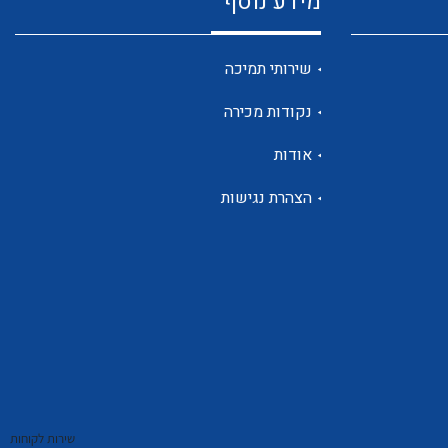
מידע נוסף
שנטים
שירותי תמיכה
נקודות מכירה
ממסרי זליגה
אודות
הצהרת נגישות
צגי מתח ,זרם,תדירות ,וכו
אביזרים ל T7
שירות לקוחות