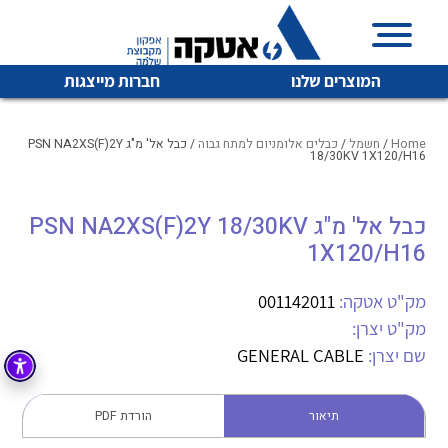
המוצרים שלנו
חברות מייצגות
Home
/
חשמל
/
כבלים אלומניום למתח גבוה
/ כבל אל' מ"ג PSN NA2XS(F)2Y
18/30KV 1X120/H16
איכות | שרות | זמינות
כבל אל' מ"ג PSN NA2XS(F)2Y 18/30KV
לכל מוצרי היצרן
לכל מוצרי היצרן
1X120/H16
אטקה בע”מ היא החברה הגדולה והמובילה בישראל בשיווק
והפצה של מוצרי
מיתוג, בקרה , ואינסטלציה חשמלית ופעילה ב7 תחומים:
מק"ט אטקה:
001142011
מק"ט יצרן:
חשמל
מיתוג ואינסטלציה חשמלית
שם יצרן:
GENERAL CABLE
בקרה
רובוטיקה ואוטומציה תעשייתית
לכל מוצרי היצרן
לכל מוצרי היצרן
זיווד
תיאור
הורדת PDF
קופסאות וארונות לחשמל, בקרה ואלקטרוניקה