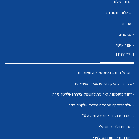
הצוות שלנו
שאלות ותשובות
אודות
מאמרים
לכל מוצרי היצרן
לכל מוצרי היצרן
אזור אישי
שירותינו
חשמל מיתוג ואינסטלציה חשמלית
בקרה רובוטיקה ואוטומציה תעשייתית
זיווד קופסאות וארונות לחשמל, בקרה ואלקטרוניקה
אלקטרוניקה מחברים ורכיבי אלקטרוניקה
לכל מוצרי היצרן
לכל מוצרי היצרן
פתרונות וציוד לסביבה נפיצה EX
מטענים לרכב חשמלי
פתרונות לתחום הסולארי