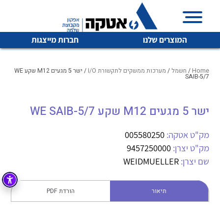
המוצרים שלנו
חברות מייצגות
Home
/
חשמל
/
מערכות ממשקים לתקשורת I/O
/ ישר 5 מגעים M12 שקע WE
SAIB-5/7
איכות | שרות | זמינות
ישר 5 מגעים M12 שקע WE SAIB-5/7
לכל מוצרי היצרן
לכל מוצרי היצרן
אטקה בע”מ היא החברה הגדולה והמובילה בישראל בשיווק
מק"ט אטקה:
005580250
והפצה של מוצרי
מיתוג, בקרה , ואינסטלציה חשמלית ופעילה ב7 תחומים:
מק"ט יצרן:
9457250000
שם יצרן:
WEIDMUELLER
חשמל
מיתוג ואינסטלציה חשמלית
בקרה
רובוטיקה ואוטומציה תעשייתית
תיאור
הורדת PDF
לכל מוצרי היצרן
לכל מוצרי היצרן
זיווד
קופסאות וארונות לחשמל, בקרה ואלקטרוניקה