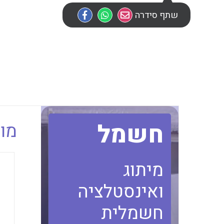
שתף סידרה
חשמל
מוב
מיתוג
ואינסטלציה
חשמלית