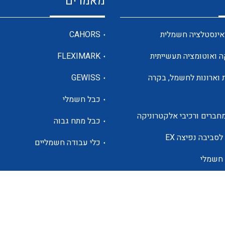
מאמרים
מדי מתח
אינסטלציה חשמלית
CAHORS
ה ואוטומציה תעשייתית
FLEXIMARK
רבי מודדים ומונים
 וארונות לחשמל, בקרה
GEWISS
כבל חשמלי
מתמרי זרם מתח תדר הספק
חברים ורכיבי אלקטרוניקה
כבל מתח גבוה
ותקשורת
לסביבה נפיצה EX
כלי עבודה חשמליים
 חשמלי
מחברים תעשייתיים – HDC
ם הסולארי