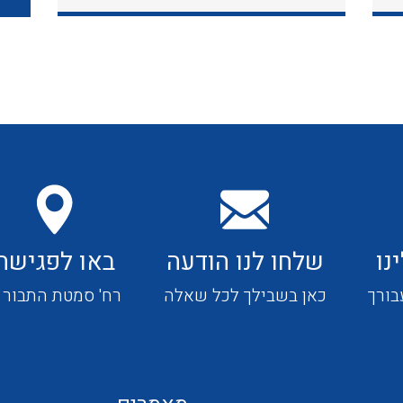
כבלי תקשורת ובקרה
כבלים גמישים
כבלים מיוחדים המיועדים
להתקנות במערכות הסולריות
נו
שלחו לנו הודעה
באו לפגישה
ציוד קוטר 22
בורך
כאן בשבילך לכל שאלה
רח' סמטת התבור 4
ציוד מודולרי