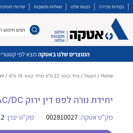
נקודות מכירה
הצוות שלנו
שאלות ותשובות
שירותי תמיכה
חפש חיפוש חו
המוצרים שלנו באטקה
מצא לפי קטגוריי
Home
/
חשמל
/
ציוד קוטר 22 מ"מ וציוד קוטר 16 מ"מ
/ יחידת נ
איכות | שרות | זמינות
יחידת נורה לפס דין ירוק ABB MLBL-01BG 24V AC/DC
אטקה בע”מ היא החברה הגדולה והמובילה בישראל בשיווק והפצה של מוצרי
מיתוג, בקרה , ואינסטלציה חשמלית ופעילה ב7 תחומים:
מק"ט אטקה:
002810027
מק"ט יצרן:
12
חשמל
מיתוג ואינסטלציה חשמלית