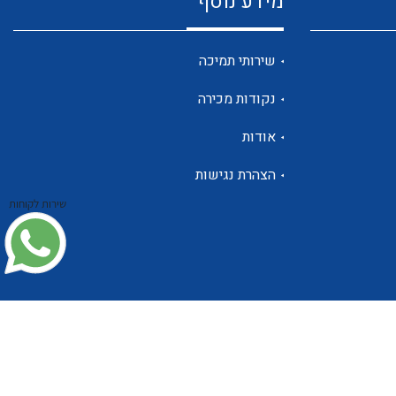
מידע נוסף
שנטים
שירותי תמיכה
נקודות מכירה
ממסרי זליגה
אודות
הצהרת נגישות
שירות לקוחות
צגי מתח ,זרם,תדירות ,וכו
אביזרים ל T7