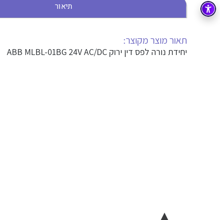
תיאור
בקרה
רובוטיקה ואוטומציה תעשייתית
זיווד
קופסאות וארונות לחשמל, בקרה ואלקטרוניקה
תאור מוצר מקוצר:
יחידת נורה לפס דין ירוק ABB MLBL-01BG 24V AC/DC
אלקטרוניקה
מחברים ורכיבי אלקטרוניקה
פתרונות וציוד לסביבה נפיצה EX
מטענים לרכב חשמלי
פתרונות לתחום הסולארי