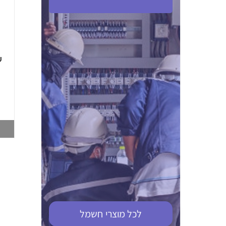
ABB S201M-C 16
ABB MS116-4,0
(2.5-4) הגנת מנוע
10KA מא"ז חד
טרמו מגנטי
קוטבי
002321366
002810095
צפייה במוצר
צפייה במוצר
לכל מוצרי
חשמל