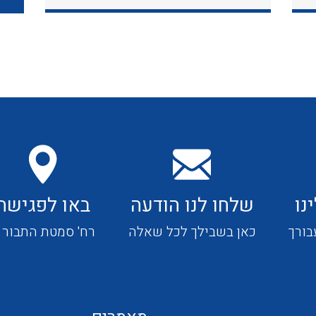
כבלי תקשורת ובקרה
כבלים גמישים
כבלים מיוחדים המיועדים
להתקנות במערכות הסולריות
נו
שלחו לנו הודעה
באו לפגישה
ציוד קוטר 22
בורך
כאן בשבילך לכל שאלה
רח' סמטת התבור 4
ציוד מודולרי