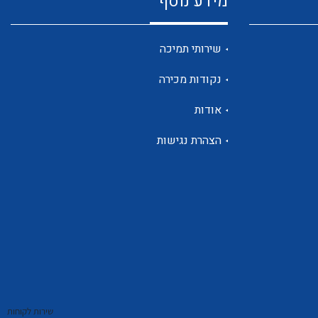
מידע נוסף
שנטים
שירותי תמיכה
נקודות מכירה
ממסרי זליגה
אודות
הצהרת נגישות
צגי מתח ,זרם,תדירות ,וכו
אביזרים ל T7
שירות לקוחות