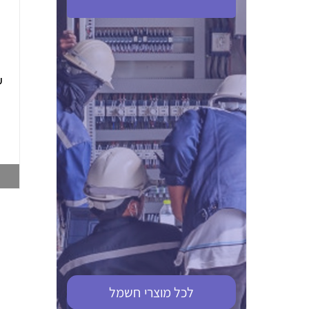
ABB S201M-C 16
ABB MS116-4,0
(2.5-4) הגנת מנוע
10KA מא"ז חד
טרמו מגנטי
קוטבי
002321366
002810095
צפייה במוצר
צפייה במוצר
לכל מוצרי
חשמל