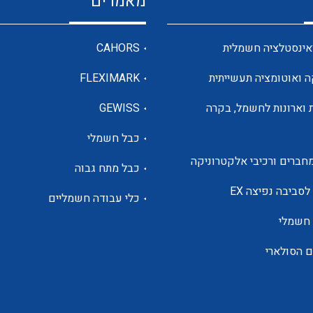
מאמרים
מדי מתח
אינסטלציה חשמלית
CAHORS
ה ואוטומציה תעשייתית
FLEXIMARK
רבי מודדים ומונים
 וארונות לחשמל, בקרה
GEWISS
כבל חשמלי
מתמרי זרם מתח תדר הספק
חברים ורכיבי אלקטרוניקה
כבל מתח גבוה
ותקשורת
לסביבה נפיצה EX
כלי עבודה חשמליים
 חשמלי
מחברים תעשייתיים – HDC
ם הסולארי