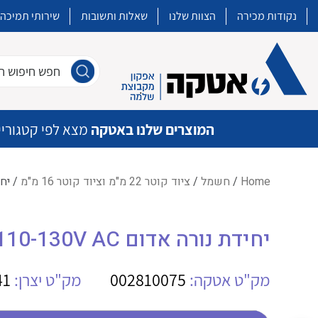
נקודות מכירה
הצוות שלנו
שאלות ותשובות
שירותי תמיכה
חפש חיפוש חו
המוצרים שלנו באטקה
מצא לפי קטגוריי
Home
/
חשמל
/
ציוד קוטר 22 מ"מ וציוד קוטר 16 מ"מ
/ יחידת נו
איכות | שרות | זמינות
יחידת נורה אדום ABB MLBL-04R 110-130V AC
אטקה בע”מ היא החברה הגדולה והמובילה בישראל בשיווק והפצה של מוצרי
מיתוג, בקרה , ואינסטלציה חשמלית ופעילה ב7 תחומים:
מק"ט אטקה:
002810075
מק"ט יצרן:
41
חשמל
מיתוג ואינסטלציה חשמלית