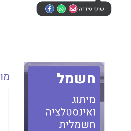
שתף סידרה
חשמל
מוב
מיתוג
ואינסטלציה
חשמלית