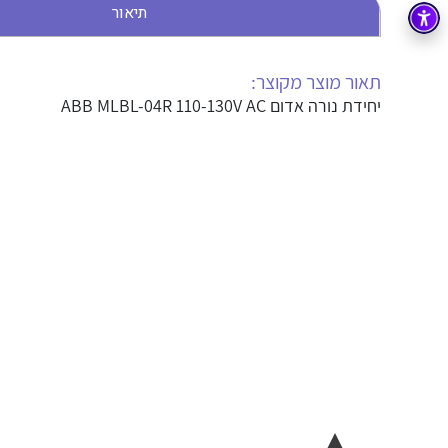
תיאור
בקרה
רובוטיקה ואוטומציה תעשייתית
זיווד
קופסאות וארונות לחשמל, בקרה ואלקטרוניקה
תאור מוצר מקוצר:
יחידת נורה אדום ABB MLBL-04R 110-130V AC
אלקטרוניקה
מחברים ורכיבי אלקטרוניקה
פתרונות וציוד לסביבה נפיצה EX
מטענים לרכב חשמלי
פתרונות לתחום הסולארי