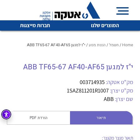
המוצרים שלנו
חברות מייצגות
Home
/
חשמל
/
הגנות מנוע
/ י"ז למגען ABB TF65-67 AF40-AF65
י"ז למגען ABB TF65-67 AF40-AF65
איכות | שרות | זמינות
לכל מוצרי היצרן
לכל מוצרי היצרן
אטקה בע”מ היא החברה הגדולה והמובילה בישראל בשיווק
מק"ט אטקה:
003714935
והפצה של מוצרי
מק"ט יצרן:
1SAZ811201R1007
מיתוג, בקרה , ואינסטלציה חשמלית ופעילה ב7 תחומים:
שם יצרן:
ABB
חשמל
מיתוג ואינסטלציה חשמלית
בקרה
תיאור
הורדת PDF
רובוטיקה ואוטומציה תעשייתית
לכל מוצרי היצרן
לכל מוצרי היצרן
זיווד
קופסאות וארונות לחשמל, בקרה ואלקטרוניקה
תאור מוצר מקוצר: