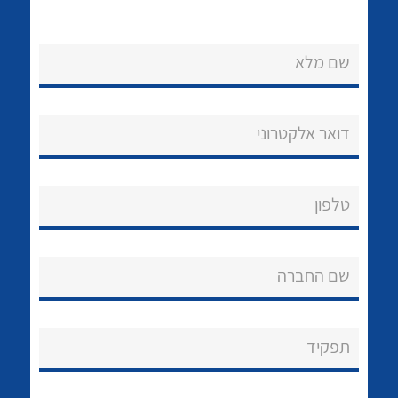
שם מלא
דואר אלקטרוני
נקודות מכירה
הצוות שלנו
לכל מוצרי היצרן
לכל מוצרי היצרן
טלפון
שאלות ותשובות
שם החברה
שירותי תמיכה
אודות
תפקיד
About Ateka Ltd.