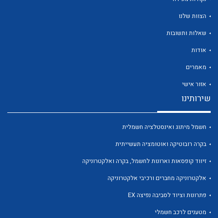
הצוות שלנו
שאלות ותשובות
אודות
לכל מוצרי היצרן
לכל מוצרי היצרן
מאמרים
אזור אישי
שירותינו
חשמל מיתוג ואינסטלציה חשמלית
בקרה רובוטיקה ואוטומציה תעשייתית
זיווד קופסאות וארונות לחשמל, בקרה ואלקטרוניקה
לכל מוצרי היצרן
לכל מוצרי היצרן
אלקטרוניקה מחברים ורכיבי אלקטרוניקה
פתרונות וציוד לסביבה נפיצה EX
מטענים לרכב חשמלי