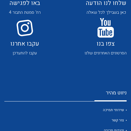
שלחו לנו הודעה
באו לפגישה
כאן בשבילך לכל שאלה
רח' סמטת התבור 4
צפו בנו
עקבו אחרנו
לכל מוצרי היצרן
לכל מוצרי היצרן
הסרטונים האחרונים שלנו
עקבו להתעדכן
ניווט מהיר
לכל מוצרי היצרן
לכל מוצרי היצרן
שירותי תמיכה
צור קשר
נקודות מכירה