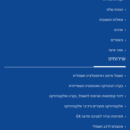
הצוות שלנו
שאלות ותשובות
אודות
לכל מוצרי היצרן
לכל מוצרי היצרן
מאמרים
אזור אישי
שירותינו
חשמל מיתוג ואינסטלציה חשמלית
בקרה רובוטיקה ואוטומציה תעשייתית
זיווד קופסאות וארונות לחשמל, בקרה ואלקטרוניקה
לכל מוצרי היצרן
לכל מוצרי היצרן
אלקטרוניקה מחברים ורכיבי אלקטרוניקה
פתרונות וציוד לסביבה נפיצה EX
מטענים לרכב חשמלי