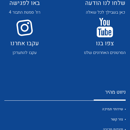
שלחו לנו הודעה
באו לפגישה
כאן בשבילך לכל שאלה
רח' סמטת התבור 4
צפו בנו
עקבו אחרנו
לכל מוצרי היצרן
לכל מוצרי היצרן
הסרטונים האחרונים שלנו
עקבו להתעדכן
ניווט מהיר
לכל מוצרי היצרן
לכל מוצרי היצרן
שירותי תמיכה
צור קשר
נקודות מכירה