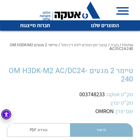
המוצרים שלנו
חברות מייצגות
Home
/
בקרה
/
קוצבי זמן ומונים לפס דין ופנל
/ טיימר 2 מגעים OM H3DK-M2
AC/DC24-240
איכות | שרות | זמינות
טיימר 2 מגעים OM H3DK-M2 AC/DC24-
לכל מוצרי היצרן
לכל מוצרי היצרן
240
אטקה בע”מ היא החברה הגדולה והמובילה בישראל בשיווק
והפצה של מוצרי
מיתוג, בקרה , ואינסטלציה חשמלית ופעילה ב7 תחומים:
מק"ט אטקה:
003748233
מק"ט יצרן:
חשמל
מיתוג ואינסטלציה חשמלית
שם יצרן:
OMRON
בקרה
רובוטיקה ואוטומציה תעשייתית
לכל מוצרי היצרן
לכל מוצרי היצרן
זיווד
תיאור
הורדת PDF
קופסאות וארונות לחשמל, בקרה ואלקטרוניקה