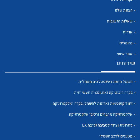
הצוות שלנו
שאלות ותשובות
אודות
לכל מוצרי היצרן
לכל מוצרי היצרן
מאמרים
אזור אישי
שירותינו
חשמל מיתוג ואינסטלציה חשמלית
בקרה רובוטיקה ואוטומציה תעשייתית
זיווד קופסאות וארונות לחשמל, בקרה ואלקטרוניקה
לכל מוצרי היצרן
לכל מוצרי היצרן
אלקטרוניקה מחברים ורכיבי אלקטרוניקה
פתרונות וציוד לסביבה נפיצה EX
מטענים לרכב חשמלי