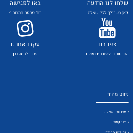
שלחו לנו הודעה
באו לפגישה
כאן בשבילך לכל שאלה
רח' סמטת התבור 4
צפו בנו
עקבו אחרנו
לכל מוצרי היצרן
לכל מוצרי היצרן
הסרטונים האחרונים שלנו
עקבו להתעדכן
ניווט מהיר
לכל מוצרי היצרן
לכל מוצרי היצרן
שירותי תמיכה
צור קשר
נקודות מכירה