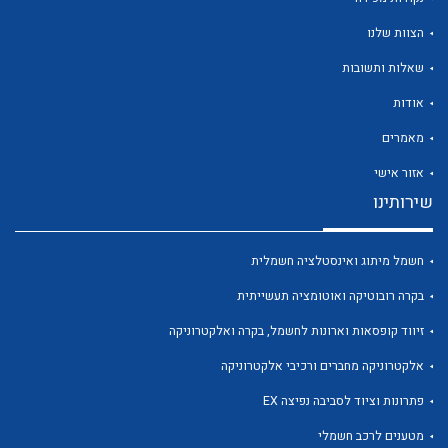
הצוות שלנו
שאלות ותשובות
אודות
לכל מוצרי היצרן
לכל מוצרי היצרן
מאמרים
אזור אישי
שירותינו
חשמל מיתוג ואינסטלציה חשמלית
בקרה רובוטיקה ואוטומציה תעשייתית
זיווד קופסאות וארונות לחשמל, בקרה ואלקטרוניקה
לכל מוצרי היצרן
לכל מוצרי היצרן
אלקטרוניקה מחברים ורכיבי אלקטרוניקה
פתרונות וציוד לסביבה נפיצה EX
מטענים לרכב חשמלי