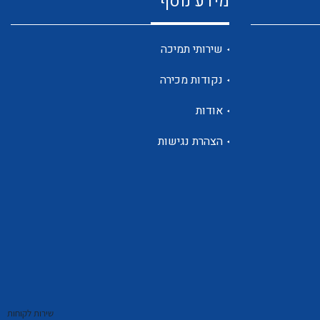
מידע נוסף
שנטים
שירותי תמיכה
נקודות מכירה
ממסרי זליגה
אודות
הצהרת נגישות
צגי מתח ,זרם,תדירות ,וכו
אביזרים ל T7
שירות לקוחות