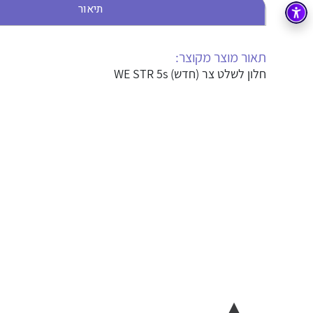
תיאור
בקרה
רובוטיקה ואוטומציה תעשייתית
זיווד
קופסאות וארונות לחשמל, בקרה ואלקטרוניקה
תאור מוצר מקוצר:
חלון לשלט צר (חדש) WE STR 5s
אלקטרוניקה
מחברים ורכיבי אלקטרוניקה
פתרונות וציוד לסביבה נפיצה EX
מטענים לרכב חשמלי
פתרונות לתחום הסולארי