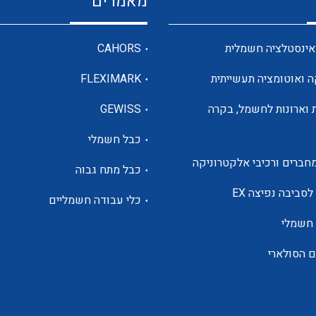
מאמרים
מדי מתח
אינסטלציה חשמלית
CAHORS
ה ואוטומציה תעשייתית
FLEXIMARK
רבי מודדים ומונים
 וארונות לחשמל, בקרה
GEWISS
כבל חשמלי
מתמרי זרם מתח תדר הספק
חברים ורכיבי אלקטרוניקה
כבל מתח גבוה
ותקשורת
לסביבה נפיצה EX
כלי עבודה חשמליים
 חשמלי
מחברים תעשייתיים – HDC
ם הסולארי