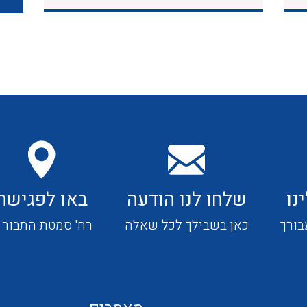
כבלי תקשורת ובקרה
כבלים גמישים
כבלים מיוחדים המיועדים
להתקנות במערכות הסולריות
נו
שלחו לנו הודעה
באו לפגישה
ציוד קוטר 22
בורך
כאן בשבילך לכל שאלה
רח' סמטת התבור 4
ציוד מודולרי