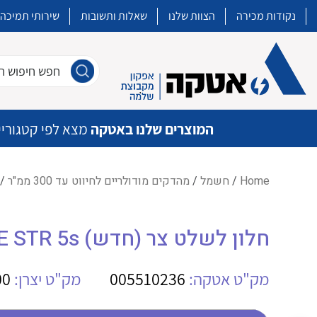
נקודות מכירה
הצוות שלנו
שאלות ותשובות
שירותי תמיכה
חפש חיפוש חו
המוצרים שלנו באטקה
מצא לפי קטגוריי
Home
/
חשמל
/
מהדקים מודולריים לחיווט עד 300 ממ"ר
/ ח
איכות | שרות | זמינות
חלון לשלט צר (חדש) WE STR 5s
אטקה בע”מ היא החברה הגדולה והמובילה בישראל בשיווק והפצה של מוצרי
מיתוג, בקרה , ואינסטלציה חשמלית ופעילה ב7 תחומים:
מק"ט אטקה:
005510236
מק"ט יצרן:
00
חשמל
מיתוג ואינסטלציה חשמלית