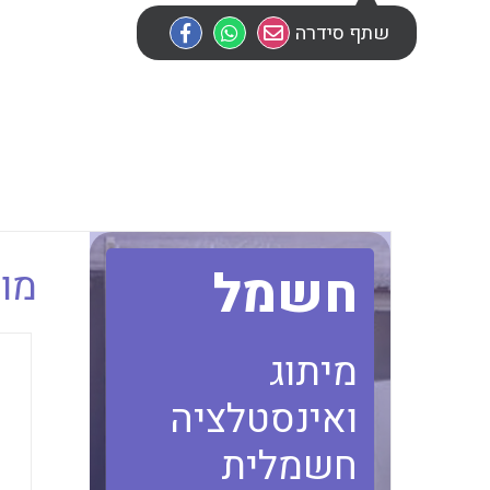
שתף סידרה
חשמל
מוב
מיתוג
ואינסטלציה
חשמלית