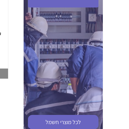
ABB S201M-C 16
ABB MS116-4,0
(2.5-4) הגנת מנוע
10KA מא"ז חד
טרמו מגנטי
קוטבי
002321366
002810095
צפייה במוצר
צפייה במוצר
לכל מוצרי
חשמל