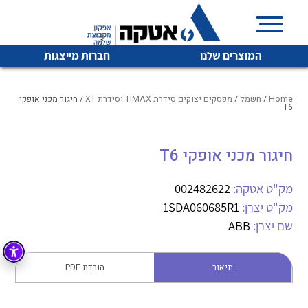
המוצרים שלנו
חברות מייצגות
Home
/
חשמל
/
מפסקים יצוקים סידרת TIMAX וסידרת XT
/ חיגור מכני אופקי
T6
איכות | שרות | זמינות
חיגור מכני אופקי T6
לכל מוצרי היצרן
לכל מוצרי היצרן
אטקה בע”מ היא החברה הגדולה והמובילה בישראל בשיווק
מק"ט אטקה:
002482622
והפצה של מוצרי
מיתוג, בקרה , ואינסטלציה חשמלית ופעילה ב7 תחומים:
מק"ט יצרן:
1SDA060685R1
שם יצרן:
ABB
חשמל
מיתוג ואינסטלציה חשמלית
בקרה
רובוטיקה ואוטומציה תעשייתית
תיאור
הורדת PDF
לכל מוצרי היצרן
לכל מוצרי היצרן
זיווד
קופסאות וארונות לחשמל, בקרה ואלקטרוניקה