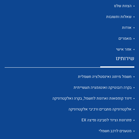
הצוות שלנו
שאלות ותשובות
אודות
לכל מוצרי היצרן
לכל מוצרי היצרן
מאמרים
אזור אישי
שירותינו
חשמל מיתוג ואינסטלציה חשמלית
בקרה רובוטיקה ואוטומציה תעשייתית
זיווד קופסאות וארונות לחשמל, בקרה ואלקטרוניקה
לכל מוצרי היצרן
לכל מוצרי היצרן
אלקטרוניקה מחברים ורכיבי אלקטרוניקה
פתרונות וציוד לסביבה נפיצה EX
מטענים לרכב חשמלי