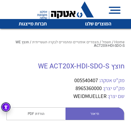
המוצרים שלנו
חברות מייצגות
Home
/
חשמל
/
מצמדים אופטיים ומתמרים לבקרה תעשייתית
/ חוצץ WE
ACT20X-HDI-SDO-S
איכות | שרות | זמינות
חוצץ WE ACT20X-HDI-SDO-S
לכל מוצרי היצרן
לכל מוצרי היצרן
אטקה בע”מ היא החברה הגדולה והמובילה בישראל בשיווק
מק"ט אטקה:
005540407
והפצה של מוצרי
מיתוג, בקרה , ואינסטלציה חשמלית ופעילה ב7 תחומים:
מק"ט יצרן:
8965360000
שם יצרן:
WEIDMUELLER
חשמל
מיתוג ואינסטלציה חשמלית
בקרה
רובוטיקה ואוטומציה תעשייתית
תיאור
הורדת PDF
לכל מוצרי היצרן
לכל מוצרי היצרן
זיווד
קופסאות וארונות לחשמל, בקרה ואלקטרוניקה