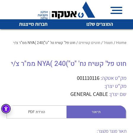
המוצרים שלנו
חברות מייצגות
Home
/
חשמל
/
חוטים קשיחים
/ חוט פל' קשיח נח' "ט")NYA( 240 ממ"ר צ/י
חוט פל' קשיח נח' "ט")NYA( 240 ממ"ר צ/י
איכות | שרות | זמינות
לכל מוצרי היצרן
לכל מוצרי היצרן
אטקה בע”מ היא החברה הגדולה והמובילה בישראל בשיווק
מק"ט אטקה:
001110116
והפצה של מוצרי
מק"ט יצרן:
מיתוג, בקרה , ואינסטלציה חשמלית ופעילה ב7 תחומים:
שם יצרן:
GENERAL CABLE
חשמל
מיתוג ואינסטלציה חשמלית
בקרה
תיאור
הורדת PDF
רובוטיקה ואוטומציה תעשייתית
לכל מוצרי היצרן
לכל מוצרי היצרן
זיווד
קופסאות וארונות לחשמל, בקרה ואלקטרוניקה
תאור מוצר מקוצר: