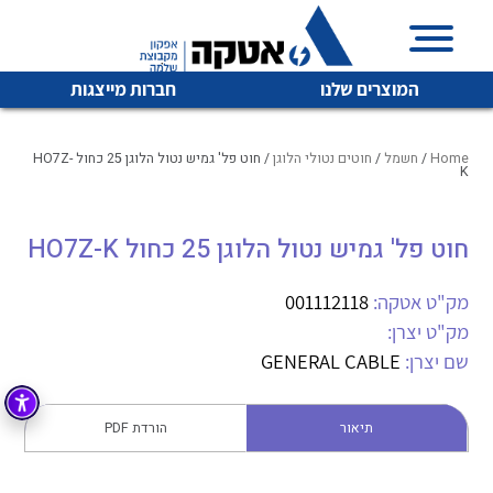
המוצרים שלנו
חברות מייצגות
Home
/
חשמל
/
חוטים נטולי הלוגן
/ חוט פל' גמיש נטול הלוגן 25 כחול HO7Z-
K
איכות | שרות | זמינות
חוט פל' גמיש נטול הלוגן 25 כחול HO7Z-K
לכל מוצרי היצרן
לכל מוצרי היצרן
אטקה בע”מ היא החברה הגדולה והמובילה בישראל בשיווק
מק"ט אטקה:
001112118
והפצה של מוצרי
מיתוג, בקרה , ואינסטלציה חשמלית ופעילה ב7 תחומים:
מק"ט יצרן:
שם יצרן:
GENERAL CABLE
חשמל
מיתוג ואינסטלציה חשמלית
בקרה
רובוטיקה ואוטומציה תעשייתית
תיאור
הורדת PDF
לכל מוצרי היצרן
לכל מוצרי היצרן
זיווד
קופסאות וארונות לחשמל, בקרה ואלקטרוניקה