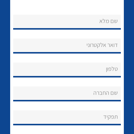
שם מלא
דואר אלקטרוני
נקודות מכירה
הצוות שלנו
לכל מוצרי היצרן
לכל מוצרי היצרן
טלפון
שאלות ותשובות
שם החברה
שירותי תמיכה
אודות
תפקיד
About Ateka Ltd.