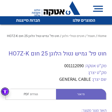
המוצרים שלנו
חברות מייצגות
Home
/
חשמל
/
חוטים נטולי הלוגן
/ חוט פל' גמיש נטול הלוגן 25 חום HO7Z-K
חוט פל' גמיש נטול הלוגן 25 חום HO7Z-K
איכות | שרות | זמינות
לכל מוצרי היצרן
לכל מוצרי היצרן
אטקה בע”מ היא החברה הגדולה והמובילה בישראל בשיווק
מק"ט אטקה:
001112090
והפצה של מוצרי
מק"ט יצרן:
מיתוג, בקרה , ואינסטלציה חשמלית ופעילה ב7 תחומים:
שם יצרן:
GENERAL CABLE
חשמל
מיתוג ואינסטלציה חשמלית
בקרה
תיאור
הורדת PDF
רובוטיקה ואוטומציה תעשייתית
לכל מוצרי היצרן
לכל מוצרי היצרן
זיווד
קופסאות וארונות לחשמל, בקרה ואלקטרוניקה
תאור מוצר מקוצר: