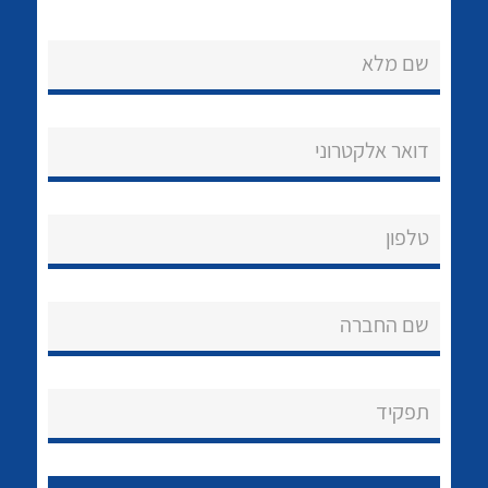
שם מלא
דואר אלקטרוני
נקודות מכירה
טלפון
הצוות שלנו
לכל מוצרי היצרן
לכל מוצרי היצרן
שאלות ותשובות
שם החברה
שירותי תמיכה
אודות
תפקיד
About Ateka Ltd.