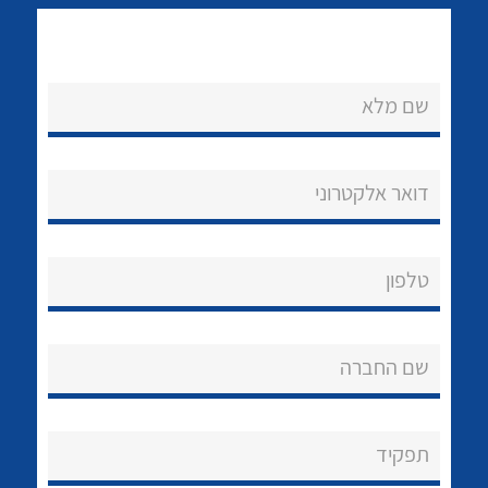
שם מלא
נקודות מכירה
דואר אלקטרוני
הצוות שלנו
לכל מוצרי היצרן
לכל מוצרי היצרן
שאלות ותשובות
טלפון
שירותי תמיכה
אודות
שם החברה
About Ateka Ltd.
תפקיד
צור קשר