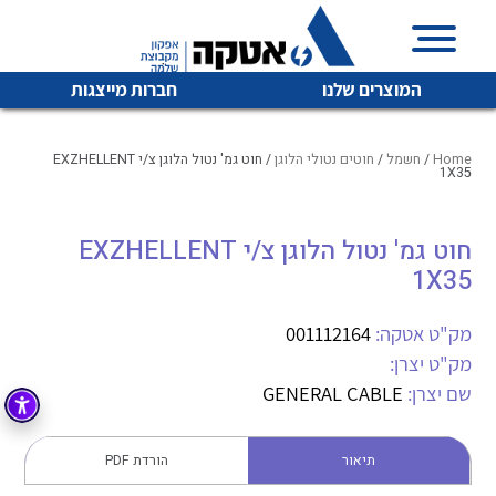
המוצרים שלנו
חברות מייצגות
Home
/
חשמל
/
חוטים נטולי הלוגן
/ חוט גמ' נטול הלוגן צ/י EXZHELLENT
1X35
איכות | שרות | זמינות
חוט גמ' נטול הלוגן צ/י EXZHELLENT
לכל מוצרי היצרן
לכל מוצרי היצרן
1X35
אטקה בע”מ היא החברה הגדולה והמובילה בישראל בשיווק
והפצה של מוצרי
מיתוג, בקרה , ואינסטלציה חשמלית ופעילה ב7 תחומים:
מק"ט אטקה:
001112164
מק"ט יצרן:
חשמל
מיתוג ואינסטלציה חשמלית
שם יצרן:
GENERAL CABLE
בקרה
רובוטיקה ואוטומציה תעשייתית
לכל מוצרי היצרן
לכל מוצרי היצרן
זיווד
תיאור
הורדת PDF
קופסאות וארונות לחשמל, בקרה ואלקטרוניקה