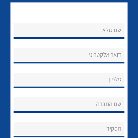
שם מלא
דואר אלקטרוני
נקודות מכירה
לכל מוצרי היצרן
לכל מוצרי היצרן
הצוות שלנו
טלפון
שאלות ותשובות
שירותי תמיכה
שם החברה
אודות
תפקיד
About Ateka Ltd.