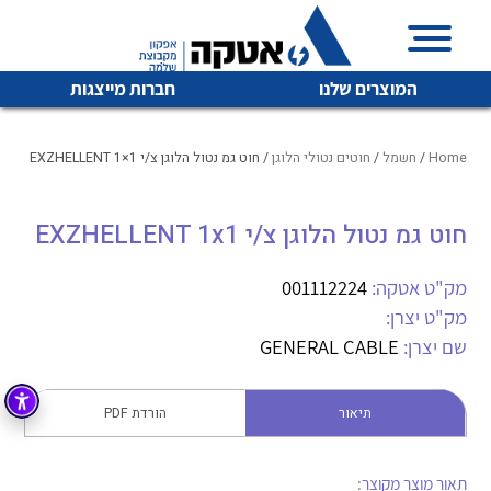
המוצרים שלנו
חברות מייצגות
Home
/
חשמל
/
חוטים נטולי הלוגן
/ חוט גמ נטול הלוגן צ/י EXZHELLENT 1×1
חוט גמ נטול הלוגן צ/י EXZHELLENT 1x1
איכות | שרות | זמינות
לכל מוצרי היצרן
לכל מוצרי היצרן
אטקה בע”מ היא החברה הגדולה והמובילה בישראל בשיווק
מק"ט אטקה:
001112224
והפצה של מוצרי
מק"ט יצרן:
מיתוג, בקרה , ואינסטלציה חשמלית ופעילה ב7 תחומים:
שם יצרן:
GENERAL CABLE
חשמל
מיתוג ואינסטלציה חשמלית
בקרה
תיאור
הורדת PDF
רובוטיקה ואוטומציה תעשייתית
לכל מוצרי היצרן
לכל מוצרי היצרן
זיווד
קופסאות וארונות לחשמל, בקרה ואלקטרוניקה
תאור מוצר מקוצר: