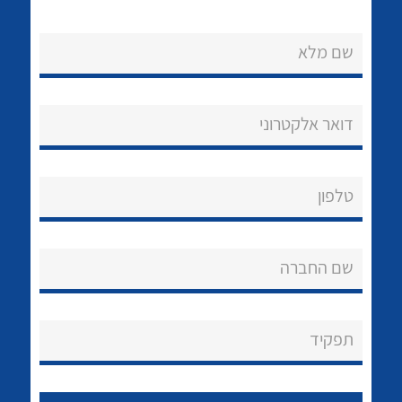
שם מלא
דואר אלקטרוני
נקודות מכירה
טלפון
הצוות שלנו
לכל מוצרי היצרן
לכל מוצרי היצרן
שאלות ותשובות
שם החברה
שירותי תמיכה
אודות
תפקיד
About Ateka Ltd.