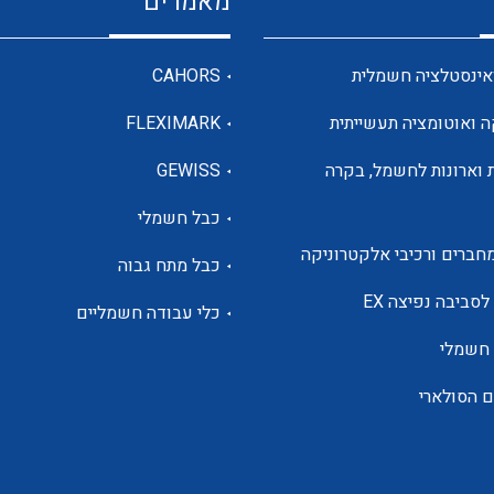
מאמרים
מדי מתח
אינסטלציה חשמלית
CAHORS
ה ואוטומציה תעשייתית
FLEXIMARK
רבי מודדים ומונים
 וארונות לחשמל, בקרה
GEWISS
כבל חשמלי
מתמרי זרם מתח תדר הספק
חברים ורכיבי אלקטרוניקה
כבל מתח גבוה
ותקשורת
לסביבה נפיצה EX
כלי עבודה חשמליים
 חשמלי
מחברים תעשייתיים – HDC
ם הסולארי