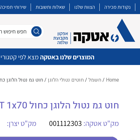
נקודות מכירה
הצוות שלנו
שאלות ותשובות
שירותי תמיכה
חפש חיפוש חו
המוצרים שלנו באטקה
מצא לפי קטגוריי
Home
/
חשמל
/
חוטים נטולי הלוגן
/ חוט גמ נטול הלוגן כחול ELLENT 1×70
איכות | שרות | זמינות
חוט גמ נטול הלוגן כחול EXZHELLENT 1x70
אטקה בע”מ היא החברה הגדולה והמובילה בישראל בשיווק והפצה של מוצרי
מיתוג, בקרה , ואינסטלציה חשמלית ופעילה ב7 תחומים:
מק"ט אטקה:
001112303
מק"ט יצרן:
חשמל
מיתוג ואינסטלציה חשמלית