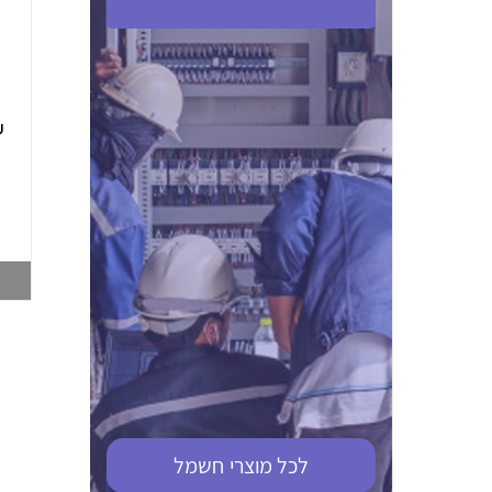
ABB S201M-C 16
ABB MS116-4,0
(2.5-4) הגנת מנוע
10KA מא"ז חד
טרמו מגנטי
קוטבי
002321366
002810095
צפייה במוצר
צפייה במוצר
לכל מוצרי
חשמל