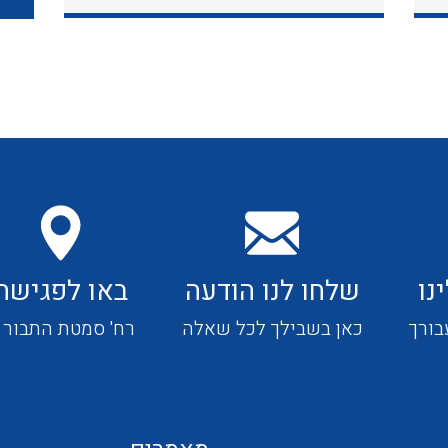
כבלי תקשורת ובקרה
כבלים גמישים
כבלים מיוחדים המיועדים
להתקנות במערכות הסולריות
נו
שלחו לנו הודעה
באו לפגישה
ציוד קוטר 22
בורך
כאן בשבילך לכל שאלה
רח' סמטת התבור 4
ציוד מודולרי