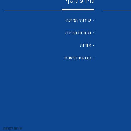
מידע נוסף
שנטים
שירותי תמיכה
נקודות מכירה
ממסרי זליגה
אודות
הצהרת נגישות
צגי מתח ,זרם,תדירות ,וכו
אביזרים ל T7
שירות לקוחות