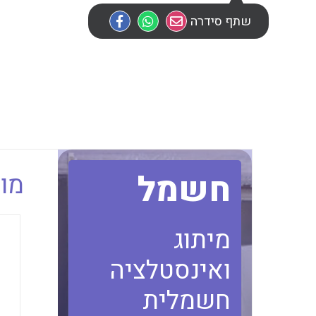
שתף סידרה
חשמל
מוב
מיתוג
ואינסטלציה
חשמלית