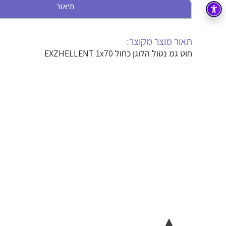
תיאור
בקרה
רובוטיקה ואוטומציה תעשייתית
זיווד
קופסאות וארונות לחשמל, בקרה ואלקטרוניקה
תאור מוצר מקוצר:
חוט גמ נטול הלוגן כחול EXZHELLENT 1x70
אלקטרוניקה
מחברים ורכיבי אלקטרוניקה
פתרונות וציוד לסביבה נפיצה EX
מטענים לרכב חשמלי
פתרונות לתחום הסולארי