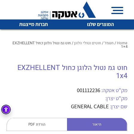
המוצרים שלנו
חברות מייצגות
Home
/
חשמל
/
חוטים נטולי הלוגן
/ חוט גמ נטול הלוגן כחול EXZHELLENT
1×4
איכות | שרות | זמינות
חוט גמ נטול הלוגן כחול EXZHELLENT
לכל מוצרי היצרן
לכל מוצרי היצרן
1x4
אטקה בע”מ היא החברה הגדולה והמובילה בישראל בשיווק
והפצה של מוצרי
מיתוג, בקרה , ואינסטלציה חשמלית ופעילה ב7 תחומים:
מק"ט אטקה:
001112236
מק"ט יצרן:
חשמל
מיתוג ואינסטלציה חשמלית
שם יצרן:
GENERAL CABLE
בקרה
רובוטיקה ואוטומציה תעשייתית
לכל מוצרי היצרן
לכל מוצרי היצרן
זיווד
תיאור
הורדת PDF
קופסאות וארונות לחשמל, בקרה ואלקטרוניקה