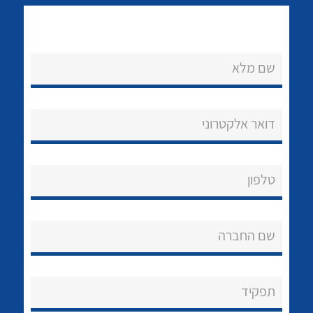
שם מלא
דואר אלקטרוני
נקודות מכירה
לכל מוצרי היצרן
לכל מוצרי היצרן
הצוות שלנו
טלפון
שאלות ותשובות
שירותי תמיכה
שם החברה
אודות
תפקיד
About Ateka Ltd.