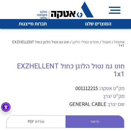
המוצרים שלנו
חברות מייצגות
Home
/
חשמל
/
חוטים נטולי הלוגן
/ חוט גמ נטול הלוגן כחול EXZHELLENT
1×1
איכות | שרות | זמינות
חוט גמ נטול הלוגן כחול EXZHELLENT
לכל מוצרי היצרן
לכל מוצרי היצרן
1x1
אטקה בע”מ היא החברה הגדולה והמובילה בישראל בשיווק
והפצה של מוצרי
מיתוג, בקרה , ואינסטלציה חשמלית ופעילה ב7 תחומים:
מק"ט אטקה:
001112215
מק"ט יצרן:
חשמל
מיתוג ואינסטלציה חשמלית
שם יצרן:
GENERAL CABLE
בקרה
רובוטיקה ואוטומציה תעשייתית
לכל מוצרי היצרן
לכל מוצרי היצרן
זיווד
תיאור
הורדת PDF
קופסאות וארונות לחשמל, בקרה ואלקטרוניקה