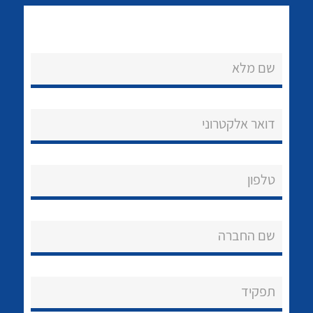
שם מלא
דואר אלקטרוני
נקודות מכירה
לכל מוצרי היצרן
לכל מוצרי היצרן
הצוות שלנו
טלפון
שאלות ותשובות
שירותי תמיכה
שם החברה
אודות
תפקיד
About Ateka Ltd.