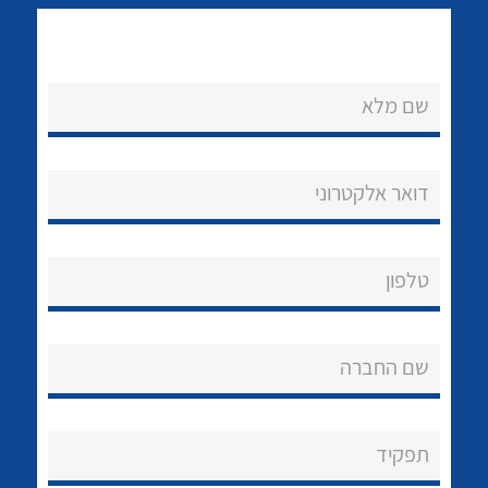
שם מלא
דואר אלקטרוני
נקודות מכירה
לכל מוצרי היצרן
לכל מוצרי היצרן
הצוות שלנו
טלפון
שאלות ותשובות
שירותי תמיכה
שם החברה
אודות
תפקיד
About Ateka Ltd.