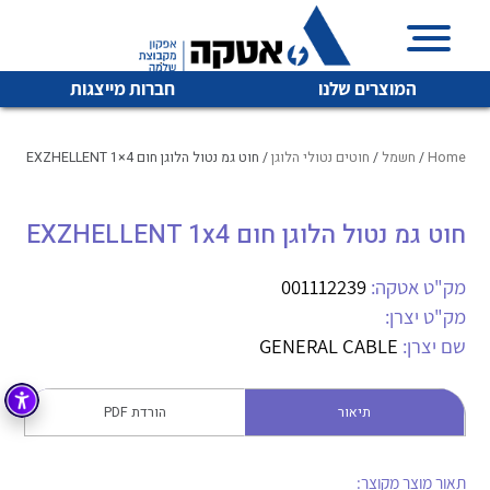
המוצרים שלנו
חברות מייצגות
Home
/
חשמל
/
חוטים נטולי הלוגן
/ חוט גמ נטול הלוגן חום EXZHELLENT 1×4
חוט גמ נטול הלוגן חום EXZHELLENT 1x4
איכות | שרות | זמינות
לכל מוצרי היצרן
לכל מוצרי היצרן
אטקה בע”מ היא החברה הגדולה והמובילה בישראל בשיווק
מק"ט אטקה:
001112239
והפצה של מוצרי
מק"ט יצרן:
מיתוג, בקרה , ואינסטלציה חשמלית ופעילה ב7 תחומים:
שם יצרן:
GENERAL CABLE
חשמל
מיתוג ואינסטלציה חשמלית
בקרה
תיאור
הורדת PDF
רובוטיקה ואוטומציה תעשייתית
לכל מוצרי היצרן
לכל מוצרי היצרן
זיווד
קופסאות וארונות לחשמל, בקרה ואלקטרוניקה
תאור מוצר מקוצר: