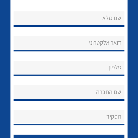
שם מלא
דואר אלקטרוני
נקודות מכירה
טלפון
הצוות שלנו
לכל מוצרי היצרן
לכל מוצרי היצרן
שאלות ותשובות
שם החברה
שירותי תמיכה
אודות
תפקיד
About Ateka Ltd.