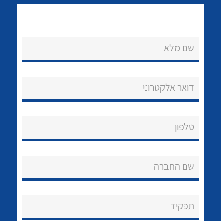
שם מלא
דואר אלקטרוני
נקודות מכירה
לכל מוצרי היצרן
לכל מוצרי היצרן
הצוות שלנו
טלפון
שאלות ותשובות
שירותי תמיכה
שם החברה
אודות
תפקיד
About Ateka Ltd.