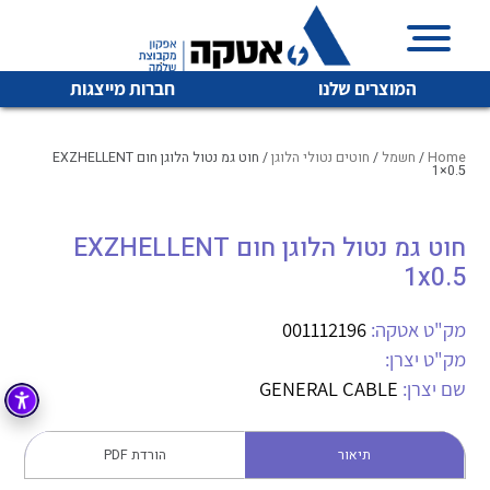
המוצרים שלנו
חברות מייצגות
Home
/
חשמל
/
חוטים נטולי הלוגן
/ חוט גמ נטול הלוגן חום EXZHELLENT
1×0.5
איכות | שרות | זמינות
חוט גמ נטול הלוגן חום EXZHELLENT
לכל מוצרי היצרן
לכל מוצרי היצרן
1x0.5
אטקה בע”מ היא החברה הגדולה והמובילה בישראל בשיווק
והפצה של מוצרי
מיתוג, בקרה , ואינסטלציה חשמלית ופעילה ב7 תחומים:
מק"ט אטקה:
001112196
מק"ט יצרן:
חשמל
מיתוג ואינסטלציה חשמלית
שם יצרן:
GENERAL CABLE
בקרה
רובוטיקה ואוטומציה תעשייתית
לכל מוצרי היצרן
לכל מוצרי היצרן
זיווד
תיאור
הורדת PDF
קופסאות וארונות לחשמל, בקרה ואלקטרוניקה