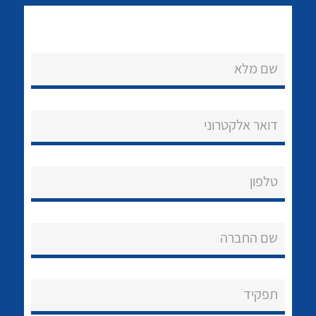
שם מלא
דואר אלקטרוני
נקודות מכירה
לכל מוצרי היצרן
לכל מוצרי היצרן
הצוות שלנו
טלפון
שאלות ותשובות
שירותי תמיכה
שם החברה
אודות
תפקיד
About Ateka Ltd.