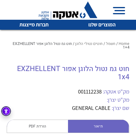
המוצרים שלנו
חברות מייצגות
Home
/
חשמל
/
חוטים נטולי הלוגן
/ חוט גמ נטול הלוגן אפור EXZHELLENT
1×4
איכות | שרות | זמינות
חוט גמ נטול הלוגן אפור EXZHELLENT
לכל מוצרי היצרן
לכל מוצרי היצרן
1x4
אטקה בע”מ היא החברה הגדולה והמובילה בישראל בשיווק
והפצה של מוצרי
מיתוג, בקרה , ואינסטלציה חשמלית ופעילה ב7 תחומים:
מק"ט אטקה:
001112238
מק"ט יצרן:
חשמל
מיתוג ואינסטלציה חשמלית
שם יצרן:
GENERAL CABLE
בקרה
רובוטיקה ואוטומציה תעשייתית
לכל מוצרי היצרן
לכל מוצרי היצרן
זיווד
תיאור
הורדת PDF
קופסאות וארונות לחשמל, בקרה ואלקטרוניקה