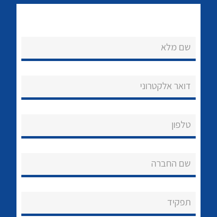
שם מלא
דואר אלקטרוני
נקודות מכירה
לכל מוצרי היצרן
לכל מוצרי היצרן
הצוות שלנו
טלפון
שאלות ותשובות
שירותי תמיכה
שם החברה
אודות
תפקיד
About Ateka Ltd.