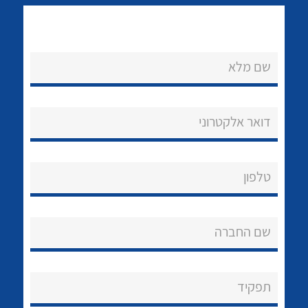
שם מלא
דואר אלקטרוני
נקודות מכירה
לכל מוצרי היצרן
לכל מוצרי היצרן
הצוות שלנו
טלפון
שאלות ותשובות
שירותי תמיכה
שם החברה
אודות
תפקיד
About Ateka Ltd.