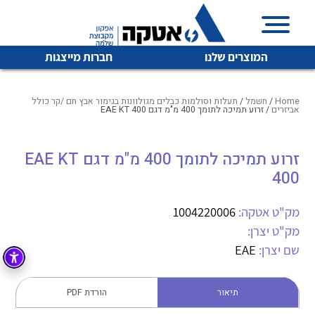
המוצרים שלנו
חברות מייצגות
Home
/
חשמל
/
תעלות וסולמות כבלים מגולוונות בגימור אבץ חם /קר כולל
אביזרים
/ זרוע תמיכה לתומך 400 מ"מ דגם EAE KT 400
איכות | שרות | זמינות
זרוע תמיכה לתומך 400 מ"מ דגם EAE KT
לכל מוצרי היצרן
לכל מוצרי היצרן
400
אטקה בע”מ היא החברה הגדולה והמובילה בישראל בשיווק
והפצה של מוצרי
מיתוג, בקרה , ואינסטלציה חשמלית ופעילה ב7 תחומים:
מק"ט אטקה:
1004220006
מק"ט יצרן:
חשמל
מיתוג ואינסטלציה חשמלית
שם יצרן:
EAE
בקרה
רובוטיקה ואוטומציה תעשייתית
לכל מוצרי היצרן
לכל מוצרי היצרן
זיווד
תיאור
הורדת PDF
קופסאות וארונות לחשמל, בקרה ואלקטרוניקה