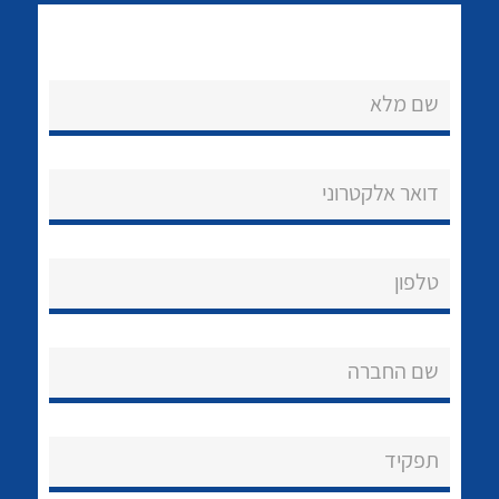
שם מלא
דואר אלקטרוני
נקודות מכירה
לכל מוצרי היצרן
לכל מוצרי היצרן
הצוות שלנו
טלפון
שאלות ותשובות
שירותי תמיכה
שם החברה
אודות
תפקיד
About Ateka Ltd.