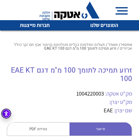
המוצרים שלנו
חברות מייצגות
Home
/
חשמל
/
תעלות וסולמות כבלים מגולוונות בגימור אבץ חם /קר כולל
אביזרים
/ זרוע תמיכה לתומך 100 מ"מ דגם EAE KT 100
איכות | שרות | זמינות
זרוע תמיכה לתומך 100 מ"מ דגם EAE KT
לכל מוצרי היצרן
לכל מוצרי היצרן
100
אטקה בע”מ היא החברה הגדולה והמובילה בישראל בשיווק
והפצה של מוצרי
מיתוג, בקרה , ואינסטלציה חשמלית ופעילה ב7 תחומים:
מק"ט אטקה:
1004220003
מק"ט יצרן:
חשמל
מיתוג ואינסטלציה חשמלית
שם יצרן:
EAE
בקרה
רובוטיקה ואוטומציה תעשייתית
לכל מוצרי היצרן
לכל מוצרי היצרן
זיווד
תיאור
הורדת PDF
קופסאות וארונות לחשמל, בקרה ואלקטרוניקה