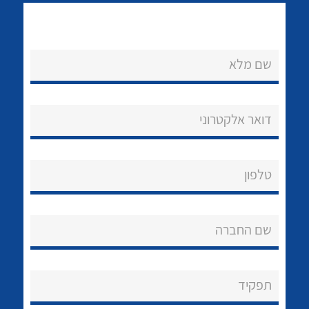
שם מלא
דואר אלקטרוני
נקודות מכירה
לכל מוצרי היצרן
לכל מוצרי היצרן
הצוות שלנו
טלפון
שאלות ותשובות
שירותי תמיכה
שם החברה
אודות
תפקיד
About Ateka Ltd.