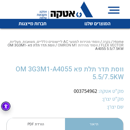
המוצרים שלנו
חברות מייצגות
Home
/
בקרה
/
ווסתי מהירות למנועי AC ליישומים כלליים, משאבות, מעליות,
FLEX VECTOR
/
ווסתי מהירות OMRON M1
/ ווסת תדר תלת פא OM 3G3M1-
A4055 5.5/7.5KW
איכות | שרות | זמינות
לכל מוצרי היצרן
לכל מוצרי היצרן
ווסת תדר תלת פא OM 3G3M1-A4055
אטקה בע”מ היא החברה הגדולה והמובילה בישראל בשיווק
5.5/7.5KW
והפצה של מוצרי
מיתוג, בקרה , ואינסטלציה חשמלית ופעילה ב7 תחומים:
מק"ט אטקה:
003754962
חשמל
מיתוג ואינסטלציה חשמלית
מק"ט יצרן:
שם יצרן:
בקרה
רובוטיקה ואוטומציה תעשייתית
לכל מוצרי היצרן
לכל מוצרי היצרן
זיווד
קופסאות וארונות לחשמל, בקרה ואלקטרוניקה
תיאור
הורדת PDF