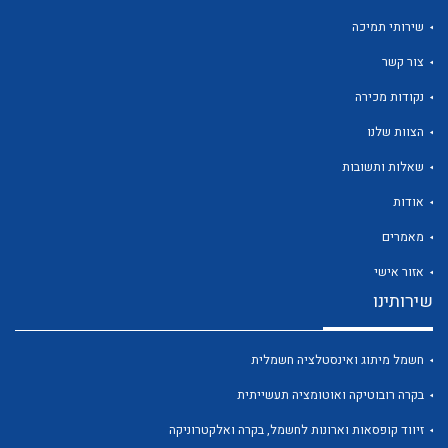
שירותי תמיכה
צור קשר
נקודות מכירה
לכל מוצרי היצרן
לכל מוצרי היצרן
הצוות שלנו
שאלות ותשובות
אודות
מאמרים
אזור אישי
שירותינו
לכל מוצרי היצרן
לכל מוצרי היצרן
חשמל מיתוג ואינסטלציה חשמלית
בקרה רובוטיקה ואוטומציה תעשייתית
זיווד קופסאות וארונות לחשמל, בקרה ואלקטרוניקה