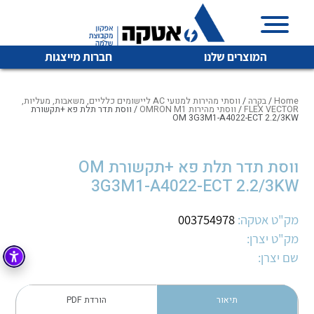
המוצרים שלנו
חברות מייצגות
Home
/
בקרה
/
ווסתי מהירות למנועי AC ליישומים כלליים, משאבות, מעליות,
FLEX VECTOR
/
ווסתי מהירות OMRON M1
/ ווסת תדר תלת פא +תקשורת
OM 3G3M1-A4022-ECT 2.2/3KW
איכות | שרות | זמינות
לכל מוצרי היצרן
לכל מוצרי היצרן
ווסת תדר תלת פא +תקשורת OM
אטקה בע”מ היא החברה הגדולה והמובילה בישראל בשיווק
3G3M1-A4022-ECT 2.2/3KW
והפצה של מוצרי
מיתוג, בקרה , ואינסטלציה חשמלית ופעילה ב7 תחומים:
מק"ט אטקה:
003754978
חשמל
מיתוג ואינסטלציה חשמלית
מק"ט יצרן:
שם יצרן:
בקרה
רובוטיקה ואוטומציה תעשייתית
לכל מוצרי היצרן
לכל מוצרי היצרן
זיווד
קופסאות וארונות לחשמל, בקרה ואלקטרוניקה
תיאור
הורדת PDF