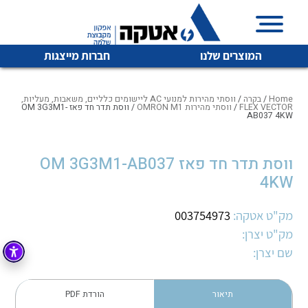
המוצרים שלנו
חברות מייצגות
Home
/
בקרה
/
ווסתי מהירות למנועי AC ליישומים כלליים, משאבות, מעליות,
FLEX VECTOR
/
ווסתי מהירות OMRON M1
/ ווסת תדר חד פאז OM 3G3M1-
AB037 4KW
איכות | שרות | זמינות
לכל מוצרי היצרן
לכל מוצרי היצרן
ווסת תדר חד פאז OM 3G3M1-AB037
אטקה בע”מ היא החברה הגדולה והמובילה בישראל בשיווק
4KW
והפצה של מוצרי
מיתוג, בקרה , ואינסטלציה חשמלית ופעילה ב7 תחומים:
מק"ט אטקה:
003754973
חשמל
מיתוג ואינסטלציה חשמלית
מק"ט יצרן:
שם יצרן:
בקרה
רובוטיקה ואוטומציה תעשייתית
לכל מוצרי היצרן
לכל מוצרי היצרן
זיווד
קופסאות וארונות לחשמל, בקרה ואלקטרוניקה
תיאור
הורדת PDF