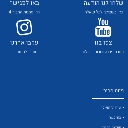
שלחו לנו הודעה
באו לפגישה
כאן בשבילך לכל שאלה
רח' סמטת התבור 4
צפו בנו
עקבו אחרנו
לכל מוצרי היצרן
לכל מוצרי היצרן
הסרטונים האחרונים שלנו
עקבו להתעדכן
ניווט מהיר
לכל מוצרי היצרן
לכל מוצרי היצרן
שירותי תמיכה
צור קשר
נקודות מכירה