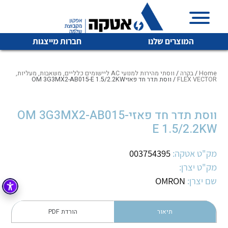
המוצרים שלנו
חברות מייצגות
Home
/
בקרה
/
ווסתי מהירות למנועי AC ליישומים כלליים, משאבות, מעליות,
FLEX VECTOR
/ ווסת תדר חד פאזיOM 3G3MX2-AB015-E 1.5/2.2KW
איכות | שרות | זמינות
ווסת תדר חד פאזיOM 3G3MX2-AB015-
לכל מוצרי היצרן
לכל מוצרי היצרן
E 1.5/2.2KW
אטקה בע”מ היא החברה הגדולה והמובילה בישראל בשיווק
והפצה של מוצרי
מיתוג, בקרה , ואינסטלציה חשמלית ופעילה ב7 תחומים:
מק"ט אטקה:
003754395
מק"ט יצרן:
חשמל
מיתוג ואינסטלציה חשמלית
שם יצרן:
OMRON
בקרה
רובוטיקה ואוטומציה תעשייתית
לכל מוצרי היצרן
לכל מוצרי היצרן
זיווד
תיאור
הורדת PDF
קופסאות וארונות לחשמל, בקרה ואלקטרוניקה