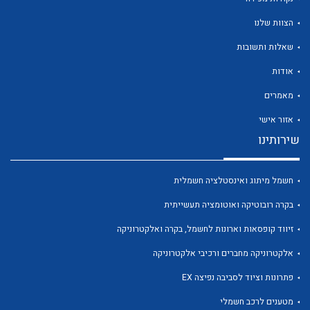
הצוות שלנו
שאלות ותשובות
אודות
לכל מוצרי היצרן
לכל מוצרי היצרן
מאמרים
אזור אישי
שירותינו
חשמל מיתוג ואינסטלציה חשמלית
בקרה רובוטיקה ואוטומציה תעשייתית
זיווד קופסאות וארונות לחשמל, בקרה ואלקטרוניקה
לכל מוצרי היצרן
לכל מוצרי היצרן
אלקטרוניקה מחברים ורכיבי אלקטרוניקה
פתרונות וציוד לסביבה נפיצה EX
מטענים לרכב חשמלי