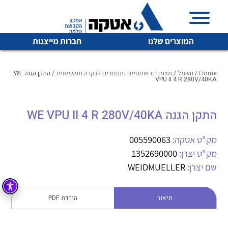
המוצרים שלנו
חברות מייצגות
Home
/
חשמל
/
מצמדים אופטיים ומתמרים לבקרה תעשייתית
/ התקן הגנה WE
VPU II 4 R 280V/40KA
איכות | שרות | זמינות
התקן הגנה WE VPU II 4 R 280V/40KA
לכל מוצרי היצרן
לכל מוצרי היצרן
אטקה בע”מ היא החברה הגדולה והמובילה בישראל בשיווק
מק"ט אטקה:
005590063
והפצה של מוצרי
מיתוג, בקרה , ואינסטלציה חשמלית ופעילה ב7 תחומים:
מק"ט יצרן:
1352690000
שם יצרן:
WEIDMUELLER
חשמל
מיתוג ואינסטלציה חשמלית
בקרה
רובוטיקה ואוטומציה תעשייתית
תיאור
הורדת PDF
לכל מוצרי היצרן
לכל מוצרי היצרן
זיווד
קופסאות וארונות לחשמל, בקרה ואלקטרוניקה