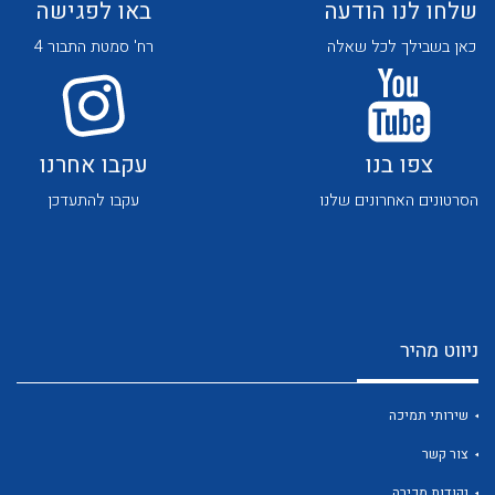
שלחו לנו הודעה
באו לפגישה
כאן בשבילך לכל שאלה
רח' סמטת התבור 4
צפו בנו
עקבו אחרנו
לכל מוצרי היצרן
לכל מוצרי היצרן
הסרטונים האחרונים שלנו
עקבו להתעדכן
ניווט מהיר
לכל מוצרי היצרן
לכל מוצרי היצרן
שירותי תמיכה
צור קשר
נקודות מכירה