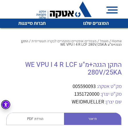
המוצרים שלנו
חברות מייצגות
Home
/
חשמל
/
מצמדים אופטיים ומתמרים לבקרה תעשייתית
/ התקן
הגנה+מ"ע WE VPU I 4 R LCF 280V/25KA
איכות | שרות | זמינות
התקן הגנה+מ"ע WE VPU I 4 R LCF
לכל מוצרי היצרן
לכל מוצרי היצרן
280V/25KA
אטקה בע”מ היא החברה הגדולה והמובילה בישראל בשיווק
והפצה של מוצרי
מיתוג, בקרה , ואינסטלציה חשמלית ופעילה ב7 תחומים:
מק"ט אטקה:
005590093
מק"ט יצרן:
1351720000
חשמל
מיתוג ואינסטלציה חשמלית
שם יצרן:
WEIDMUELLER
בקרה
רובוטיקה ואוטומציה תעשייתית
לכל מוצרי היצרן
לכל מוצרי היצרן
זיווד
תיאור
הורדת PDF
קופסאות וארונות לחשמל, בקרה ואלקטרוניקה