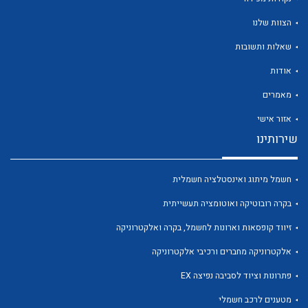
הצוות שלנו
שאלות ותשובות
אודות
לכל מוצרי היצרן
לכל מוצרי היצרן
מאמרים
אזור אישי
שירותינו
חשמל מיתוג ואינסטלציה חשמלית
בקרה רובוטיקה ואוטומציה תעשייתית
זיווד קופסאות וארונות לחשמל, בקרה ואלקטרוניקה
לכל מוצרי היצרן
לכל מוצרי היצרן
אלקטרוניקה מחברים ורכיבי אלקטרוניקה
פתרונות וציוד לסביבה נפיצה EX
מטענים לרכב חשמלי