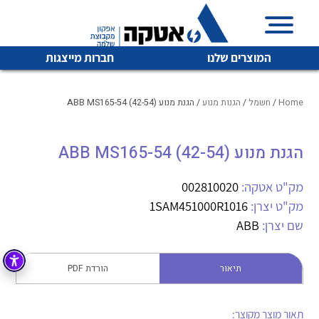
המוצרים שלנו
חברות מייצגות
Home
/
חשמל
/
הגנות מנוע
/ הגנת מנוע (ABB MS165-54 (42-54
הגנת מנוע (ABB MS165-54 (42-54
איכות | שרות | זמינות
לכל מוצרי היצרן
לכל מוצרי היצרן
אטקה בע”מ היא החברה הגדולה והמובילה בישראל בשיווק
מק"ט אטקה:
002810020
והפצה של מוצרי
מק"ט יצרן:
1SAM451000R1016
מיתוג, בקרה , ואינסטלציה חשמלית ופעילה ב7 תחומים:
שם יצרן:
ABB
חשמל
מיתוג ואינסטלציה חשמלית
בקרה
תיאור
הורדת PDF
רובוטיקה ואוטומציה תעשייתית
לכל מוצרי היצרן
לכל מוצרי היצרן
זיווד
קופסאות וארונות לחשמל, בקרה ואלקטרוניקה
תאור מוצר מקוצר: