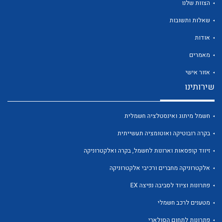
הצוות שלנו
שאלות ותשובות
אודות
מאמרים
לכל מוצרי היצרן
לכל מוצרי היצרן
אזור אישי
שירותינו
חשמל מיתוג ואינסטלציה חשמלית
בקרה רובוטיקה ואוטומציה תעשייתית
זיווד קופסאות וארונות לחשמל, בקרה ואלקטרוניקה
אלקטרוניקה מחברים ורכיבי אלקטרוניקה
לכל מוצרי היצרן
לכל מוצרי היצרן
פתרונות וציוד לסביבה נפיצה EX
מטענים לרכב חשמלי
פתרונות לתחום הסולארי