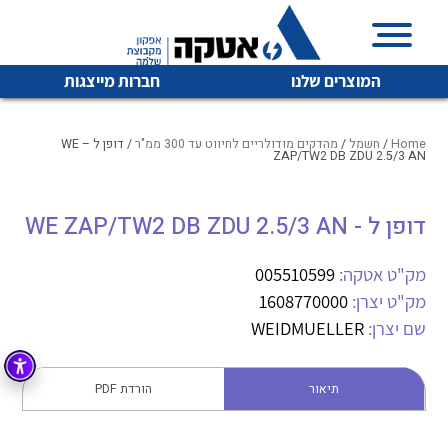
המוצרים שלנו
חברות מייצגות
Home
/
חשמל
/
מהדקים מודולריים לחיווט עד 300 ממ"ר
/ דופן ל – WE
ZAP/TW2 DB ZDU 2.5/3 AN
איכות | שרות | זמינות
דופן ל - WE ZAP/TW2 DB ZDU 2.5/3 AN
לכל מוצרי היצרן
לכל מוצרי היצרן
אטקה בע”מ היא החברה הגדולה והמובילה בישראל בשיווק
מק"ט אטקה:
005510599
והפצה של מוצרי
מיתוג, בקרה , ואינסטלציה חשמלית ופעילה ב7 תחומים:
מק"ט יצרן:
1608770000
שם יצרן:
WEIDMUELLER
חשמל
מיתוג ואינסטלציה חשמלית
בקרה
רובוטיקה ואוטומציה תעשייתית
תיאור
הורדת PDF
לכל מוצרי היצרן
לכל מוצרי היצרן
זיווד
קופסאות וארונות לחשמל, בקרה ואלקטרוניקה