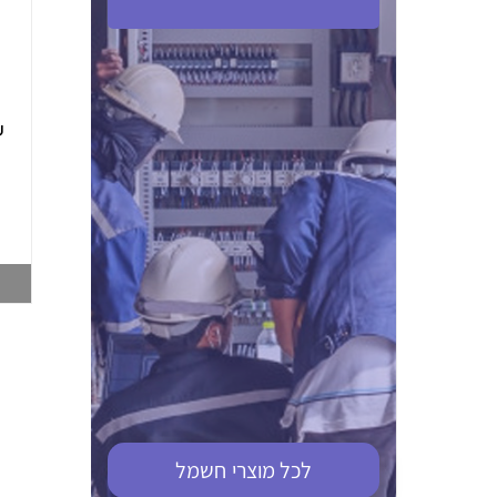
ABB S201M-C 16
ABB MS116-4,0
(2.5-4) הגנת מנוע
10KA מא"ז חד
טרמו מגנטי
קוטבי
002321366
002810095
צפייה במוצר
צפייה במוצר
לכל מוצרי
חשמל