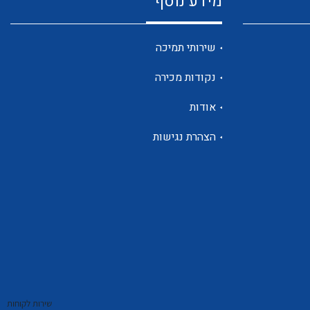
מידע נוסף
שנטים
שירותי תמיכה
נקודות מכירה
ממסרי זליגה
אודות
הצהרת נגישות
צגי מתח ,זרם,תדירות ,וכו
אביזרים ל T7
שירות לקוחות