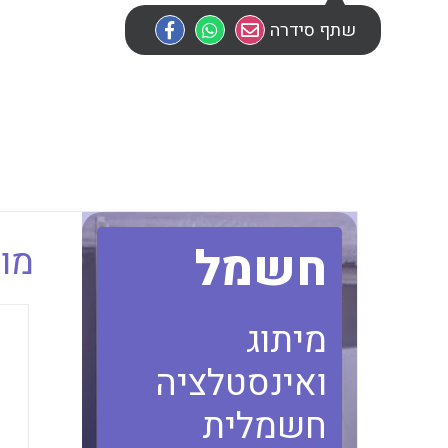
שתף סידרה
חשמל
מוב
מיתוג
ואינסטלציה
חשמלית