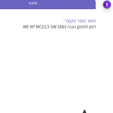
תיאור
בקרה
רובוטיקה ואוטומציה תעשייתית
זיווד
קופסאות וארונות לחשמל, בקרה ואלקטרוניקה
תאור מוצר מקוצר:
דופן להתקן הגנה WE AP MCZ1.5 SW 1683
אלקטרוניקה
מחברים ורכיבי אלקטרוניקה
פתרונות וציוד לסביבה נפיצה EX
מטענים לרכב חשמלי
פתרונות לתחום הסולארי