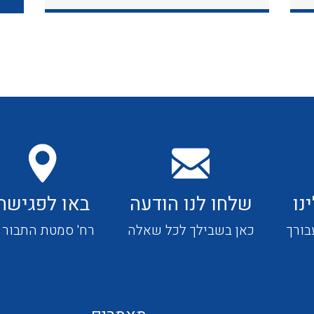
כבלי תקשורת ובקרה
כבלים גמישים
כבלים מיוחדים המיועדים
להתקנות במערכות הסולריות
נו
שלחו לנו הודעה
באו לפגישה
ציוד קוטר 22
בורך
כאן בשבילך לכל שאלה
רח' סמטת התבור 4
ציוד מודולרי