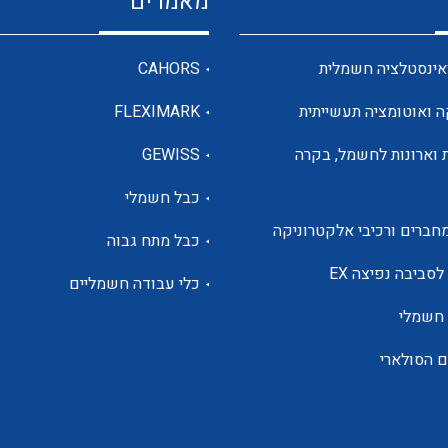
מאמרים
מדי מתח
אינסטלציה חשמלית
CAHORS
ה ואוטומציה תעשייתית
FLEXIMARK
רבי מודדים ומונים
 וארונות לחשמל, בקרה
GEWISS
כבל חשמלי
מתמרי זרם מתח תדר הספק
חברים ורכיבי אלקטרוניקה
כבל מתח גבוה
ותקשורת
לסביבה נפיצה EX
כלי עבודה חשמליים
 חשמלי
מחברים תעשייתיים – HDC
ם הסולארי