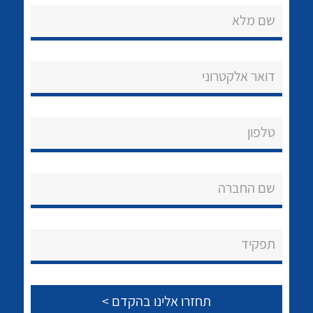
שם מלא
דואר אלקטרוני
נקודות מכירה
טלפון
הצוות שלנו
לכל מוצרי היצרן
לכל מוצרי היצרן
שאלות ותשובות
שם החברה
שירותי תמיכה
אודות
תפקיד
About Ateka Ltd.
צור קשר