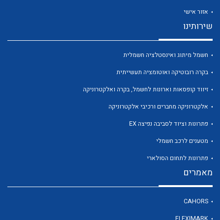
אזור אישי
שירותינו
חשמל מיתוג ואינסטלציה חשמלית
לכל מוצרי היצרן
לכל מוצרי היצרן
בקרה רובוטיקה ואוטומציה תעשייתית
זיווד קופסאות וארונות לחשמל, בקרה ואלקטרוניקה
אלקטרוניקה מחברים ורכיבי אלקטרוניקה
פתרונות וציוד לסביבה נפיצה EX
מטענים לרכב חשמלי
פתרונות לתחום הסולארי
מאמרים
לכל מוצרי היצרן
לכל מוצרי היצרן
CAHORS
FLEXIMARK