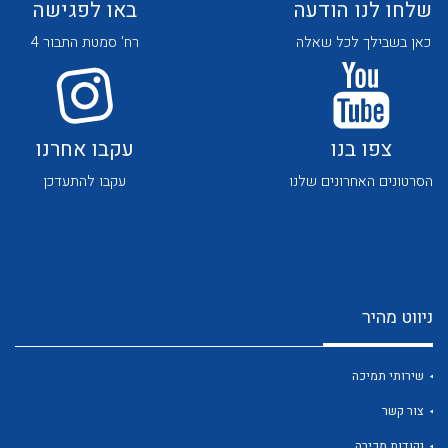
שלחו לנו הודעה
באו לפגישה
כאן בשבילך לכל שאלה
רח' סמטת התבור 4
צפו בנו
עקבו אחרנו
לכל מוצרי היצרן
לכל מוצרי היצרן
הסרטונים האחרונים שלנו
עקבו להתעדכן
ניווט מהיר
לכל מוצרי היצרן
לכל מוצרי היצרן
שירותי תמיכה
צור קשר
נקודות מכירה