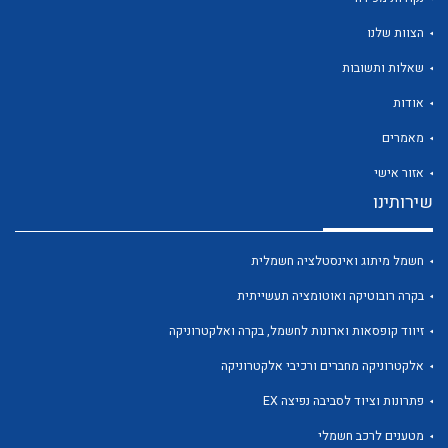
הצוות שלנו
שאלות ותשובות
אודות
לכל מוצרי היצרן
לכל מוצרי היצרן
מאמרים
אזור אישי
שירותינו
חשמל מיתוג ואינסטלציה חשמלית
בקרה רובוטיקה ואוטומציה תעשייתית
זיווד קופסאות וארונות לחשמל, בקרה ואלקטרוניקה
לכל מוצרי היצרן
לכל מוצרי היצרן
אלקטרוניקה מחברים ורכיבי אלקטרוניקה
פתרונות וציוד לסביבה נפיצה EX
מטענים לרכב חשמלי