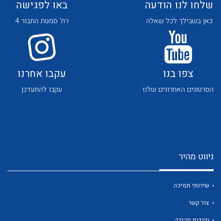
שלחו לנו הודעה
באו לפגישה
כאן בשבילך לכל שאלה
רח' סמטת התבור 4
צפו בנו
עקבו אחרנו
לכל מוצרי היצרן
לכל מוצרי היצרן
הסרטונים האחרונים שלנו
עקבו להתעדכן
ניווט מהיר
לכל מוצרי היצרן
לכל מוצרי היצרן
שירותי תמיכה
צור קשר
נקודות מכירה