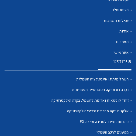
הצוות שלנו
שאלות ותשובות
אודות
לכל מוצרי היצרן
לכל מוצרי היצרן
מאמרים
אזור אישי
שירותינו
חשמל מיתוג ואינסטלציה חשמלית
בקרה רובוטיקה ואוטומציה תעשייתית
זיווד קופסאות וארונות לחשמל, בקרה ואלקטרוניקה
לכל מוצרי היצרן
לכל מוצרי היצרן
אלקטרוניקה מחברים ורכיבי אלקטרוניקה
פתרונות וציוד לסביבה נפיצה EX
מטענים לרכב חשמלי