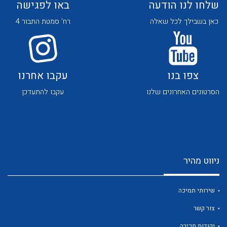
שלחו לנו הודעה
באו לפגישה
כאן בשבילך לכל שאלה
רח' סמטת התבור 4
צפו בנו
עקבו אחרנו
לכל מוצרי היצרן
לכל מוצרי היצרן
הסרטונים האחרונים שלנו
עקבו להתעדכן
ניווט מהיר
לכל מוצרי היצרן
לכל מוצרי היצרן
שירותי תמיכה
צור קשר
נקודות מכירה