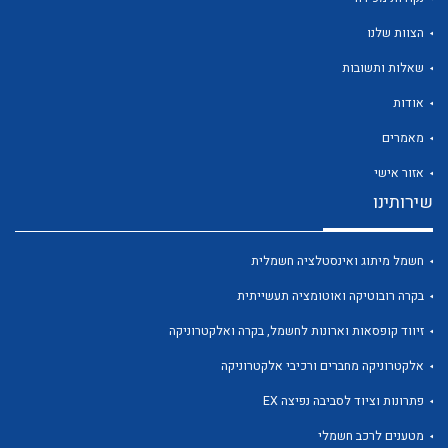
הצוות שלנו
שאלות ותשובות
אודות
לכל מוצרי היצרן
לכל מוצרי היצרן
מאמרים
אזור אישי
שירותינו
חשמל מיתוג ואינסטלציה חשמלית
בקרה רובוטיקה ואוטומציה תעשייתית
זיווד קופסאות וארונות לחשמל, בקרה ואלקטרוניקה
לכל מוצרי היצרן
לכל מוצרי היצרן
אלקטרוניקה מחברים ורכיבי אלקטרוניקה
פתרונות וציוד לסביבה נפיצה EX
מטענים לרכב חשמלי