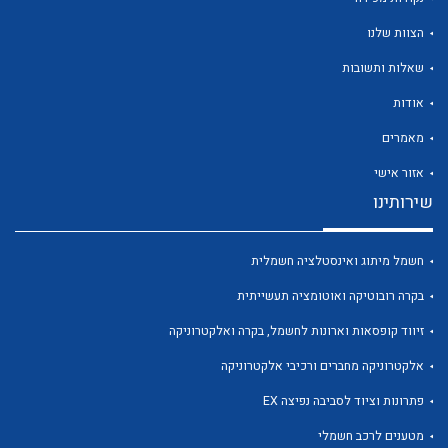
הצוות שלנו
שאלות ותשובות
אודות
לכל מוצרי היצרן
לכל מוצרי היצרן
מאמרים
אזור אישי
שירותינו
חשמל מיתוג ואינסטלציה חשמלית
בקרה רובוטיקה ואוטומציה תעשייתית
זיווד קופסאות וארונות לחשמל, בקרה ואלקטרוניקה
לכל מוצרי היצרן
לכל מוצרי היצרן
אלקטרוניקה מחברים ורכיבי אלקטרוניקה
פתרונות וציוד לסביבה נפיצה EX
מטענים לרכב חשמלי