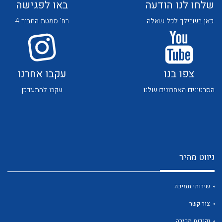
שלחו לנו הודעה
באו לפגישה
כאן בשבילך לכל שאלה
רח' סמטת התבור 4
צפו בנו
עקבו אחרנו
לכל מוצרי היצרן
לכל מוצרי היצרן
הסרטונים האחרונים שלנו
עקבו להתעדכן
ניווט מהיר
לכל מוצרי היצרן
לכל מוצרי היצרן
שירותי תמיכה
צור קשר
נקודות מכירה